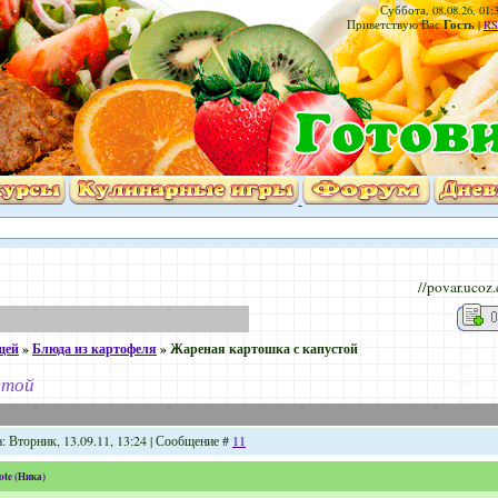
Суббота, 08.08.26, 01:
Гость
Приветствую Вас
|
RS
//povar.ucoz
щей
»
Блюда из картофеля
»
Жареная картошка с капустой
стой
: Вторник, 13.09.11, 13:24 | Сообщение #
11
ote
(
Ника
)