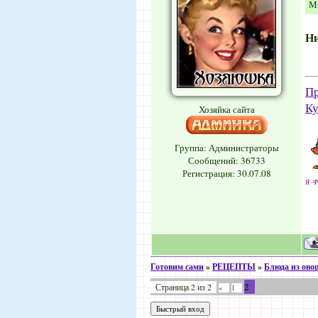
Мы
Н
Пр
Ку
Хозяйка сайта
Группа: Администраторы
Сообщений:
36733
Регистрация: 30.07.08
Я -Ф
Готовим сами
»
РЕЦЕПТЫ
»
Блюда из ово
2
Страница
2
из
2
«
1