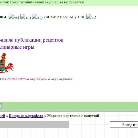
 так тоже готовим такая вкусняшка получается
ика
,
схожие вкусы у нас
авила публикации рецептов
линарные игры
ЕЯ КУЛИНАРИИ!!! Но могу фейнуть...а могу и нафеячить.
щей
»
Блюда из картофеля
»
Жареная картошка с капустой