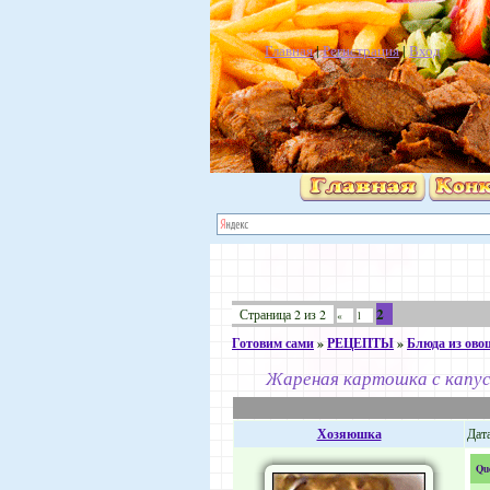
Главная
|
Регистрация
|
Вход
2
Страница
2
из
2
«
1
Готовим сами
»
РЕЦЕПТЫ
»
Блюда из ово
Жареная картошка с капу
Хозяюшка
Дата
Qu