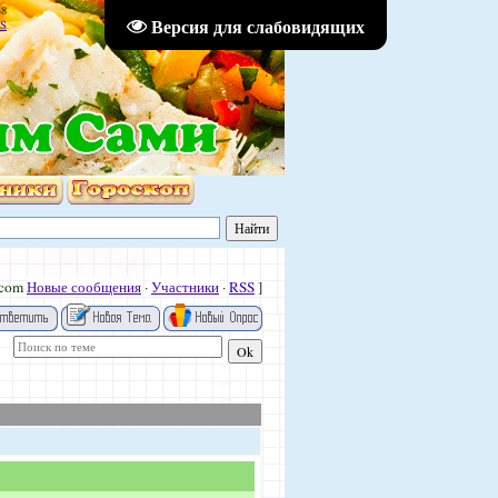
38
Версия для слабовидящих
S
.com
Новые сообщения
·
Участники
·
RSS
]