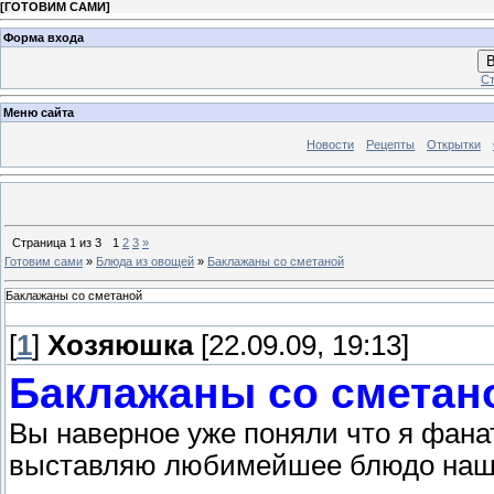
[
ГОТОВИМ САМИ
]
Форма входа
В
Ст
Меню сайта
Новости
Рецепты
Открытки
Страница
1
из
3
1
2
3
»
Готовим сами
»
Блюда из овощей
»
Баклажаны со сметаной
Баклажаны со сметаной
[
1
]
Хозяюшка
[22.09.09, 19:13]
Баклажаны со сметан
Вы наверное уже поняли что я фанат
выставляю любимейшее блюдо наш