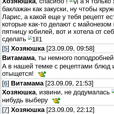
Хозяюшка
, спасибо !
а я только
баклажан как закуски, ну чтобы круж
Ларис, а какой еще у тебя рецепт ес
которые как-то делают с майонезом и 
пятницу юбилей, вот и хотела от с
сделать
[
5
]
Хозяюшка
[23.09.09, 09:58]
Витамама
, ты немного поподробне
А в нашей темке с рецептами блюд 
отыщется!
[
6
]
Витамама
[23.09.09, 21:53]
Хозяюшка
, извини, не додумалась
нибудь выберу
[
7
]
Хозяюшка
[23.09.09, 22:12]