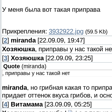
У меня была вот такая приправа
Прикрепления:
3932922.jpg
(59.5 Kb)
[
2
]
miranda
[22.09.09, 19:47]
Хозяюшка
, приправы у нас такой н
[
3
]
Хозяюшка
[22.09.09, 23:25]
Quote
(
miranda
)
, приправы у нас такой нет
miranda
, но грибная какая то припр
придает оттенок вкуса грибов, и ос
[
4
]
Витамама
[23.09.09, 05:25]