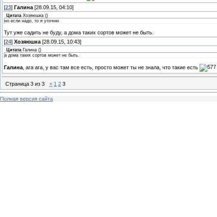
[
23
]
Галина
[28.09.15, 04:10]
Цитата
Хозяюшка
(
)
но если надо, то я уточню
Тут уже садить не буду, а дома таких сортов может не быть.
[
24
]
Хозяюшка
[28.09.15, 10:43]
Цитата
Галина
(
)
а дома таких сортов может не быть.
Галина
, ага ага, у вас там все есть, просто может ты не знала, что такие есть
Страница
3
из
3
«
1
2
3
Полная версия сайта