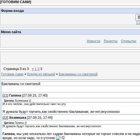
[
ГОТОВИМ САМИ
]
Форма входа
В
Ст
Меню сайта
Новости
Рецепты
Открытки
Страница
3
из
3
«
1
2
3
Готовим сами
»
Блюда из овощей
»
Баклажаны со сметаной
Баклажаны со сметаной
[
21
]
Галина
[27.09.15, 17:40]
Цитата
Хозяюшка
(
)
И я его люблю, они действительно тают во рту
Я думала будут горчить,как свойственно баклажанам, ан-нет,вкуснооооо
[
22
]
Хозяюшка
[27.09.15, 17:44]
Цитата
Галина
(
)
Я думала будут горчить,как свойственно баклажанам, ан-нет,вкуснооооо
Галина
, мы уже несколько лет садим баклажаны которые не горчат совсем и не над
вроде, но если надо, то я уточню