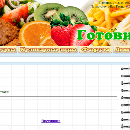
Пятница, 07.08.26, 03:
Гость
Приветствую Вас
|
RS
птами
Вкусняшка