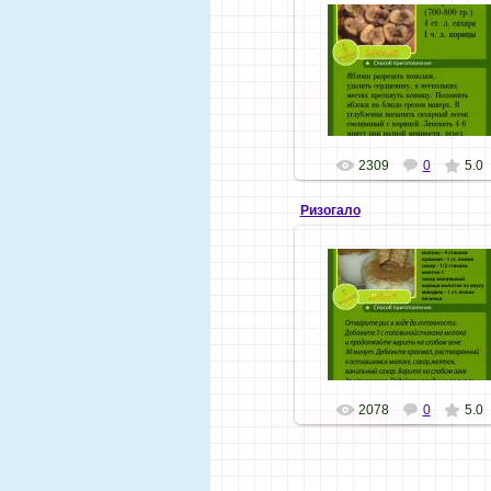
13.01.09
Хозяюшка
2309
0
5.0
Ризогало
27.12.08
Хозяюшка
2078
0
5.0