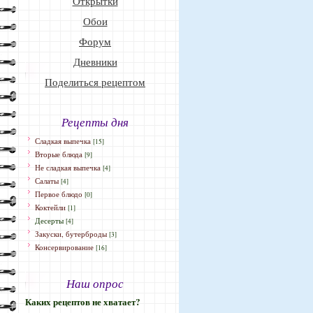
Открытки
Обои
Форум
Дневники
Поделиться рецептом
Рецепты дня
Сладкая выпечка
[15]
Вторые блюда
[9]
Не сладкая выпечка
[4]
Салаты
[4]
Первое блюдо
[0]
Коктейли
[1]
Десерты
[4]
Закуски, бутерброды
[3]
Консервирование
[16]
Наш опрос
Каких рецептов не хватает?