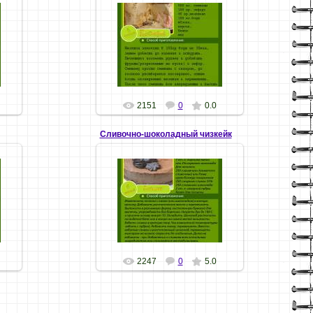
13.01.09
Хозяюшка
2151
0
0.0
Сливочно-шоколадный чизкейк
22.12.08
Хозяюшка
2247
0
5.0