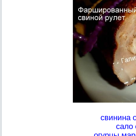
свинина о
сало 
огурцы мар