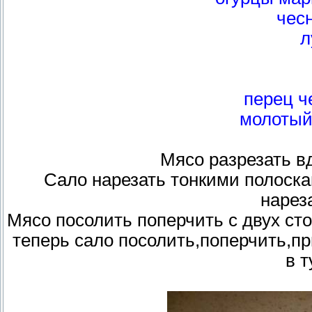
чесн
л
перец ч
молотый
Мясо разрезать вд
Сало нарезать тонкими полоска
нарез
Мясо посолить поперчить с двух сто
теперь сало посолить,поперчить,п
в т