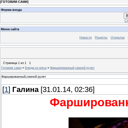
[
ГОТОВИМ САМИ
]
Форма входа
В
Ст
Меню сайта
Новости
Рецепты
Открытки
Страница
1
из
1
1
Готовим сами
»
Блюда из мяса
»
Фаршированный,свиной рулет
Фаршированный,свиной рулет
[
1
]
Галина
[31.01.14, 02:36]
Фаршированн