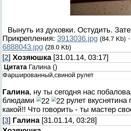
Вынуть из духовки. Остудить. Зате
Прикрепления:
3913036.jpg
(84.7 Kb)
6888043.jpg
(28.0 Kb)
[
2
]
Хозяюшка
[31.01.14, 03:17]
Цитата
Галина
(
)
Фаршированный,свиной рулет
Галина
, ну ты сегодня нас побало
блюдами
рулет вкуснятина 
какой!! Что говорить - ты мастер сво
[
3
]
Галина
[31.01.14, 03:28]
Хозяюшка
,