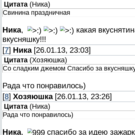
Цитата
(
Ника
)
Свинина праздничная
Ника
,
какая вкусняти
вкусняшку!!!
[
7
]
Ника
[26.01.13, 23:03]
Цитата
(
Хозяюшка
)
Со сладким джемом Спасибо за вкусняшку!
Рада что понравилось)
[
8
]
Хозяюшка
[26.01.13, 23:26]
Цитата
(
Ника
)
Рада что понравилось)
Ника
,
спасибо за идею зажар