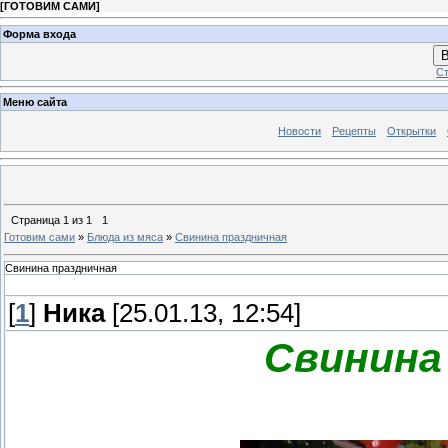
[
ГОТОВИМ САМИ
]
Форма входа
В
Ст
Меню сайта
Новости
Рецепты
Открытки
Страница
1
из
1
1
Готовим сами
»
Блюда из мяса
»
Свинина праздничная
Свинина праздничная
[
1
]
Ника
[25.01.13, 12:54]
Свинина