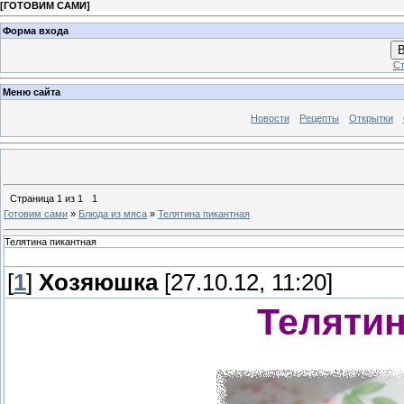
[
ГОТОВИМ САМИ
]
Форма входа
В
Ст
Меню сайта
Новости
Рецепты
Открытки
Страница
1
из
1
1
Готовим сами
»
Блюда из мяса
»
Телятина пикантная
Телятина пикантная
[
1
]
Хозяюшка
[27.10.12, 11:20]
Телятин