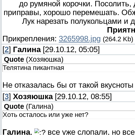
до румяной корочки. Посолить,
приправы, хорошо перемешать. Обжа
Лук нарезать полукольцами и д
Приятн
Прикрепления:
3265998.jpg
(264.2 Kb)
[
2
]
Галина
[29.10.12, 05:05]
Quote
(
Хозяюшка
)
Телятина пикантная
Не отказалась бы от такой вкуснот
[
3
]
Хозяюшка
[29.10.12, 08:55]
Quote
(
Галина
)
Хоть осталось или уже нет?
Галина
,
все уже слопали, но вс