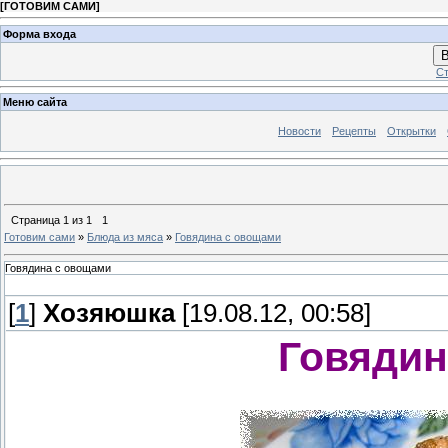
[
ГОТОВИМ САМИ
]
Форма входа
В
Ст
Меню сайта
Новости
Рецепты
Открытки
Страница
1
из
1
1
Готовим сами
»
Блюда из мяса
»
Говядина с овощами
Говядина с овощами
[
1
]
Хозяюшка
[19.08.12, 00:58]
Говядин