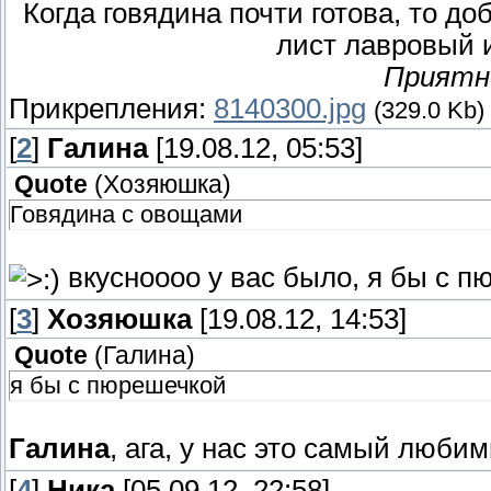
Когда говядина почти готова, то д
лист лавровый и
Приятн
Прикрепления:
8140300.jpg
(329.0 Kb)
[
2
]
Галина
[19.08.12, 05:53]
Quote
(
Хозяюшка
)
Говядина с овощами
вкусноооо у вас было, я бы с 
[
3
]
Хозяюшка
[19.08.12, 14:53]
Quote
(
Галина
)
я бы с пюрешечкой
Галина
, ага, у нас это самый люби
[
4
]
Ника
[05.09.12, 22:58]