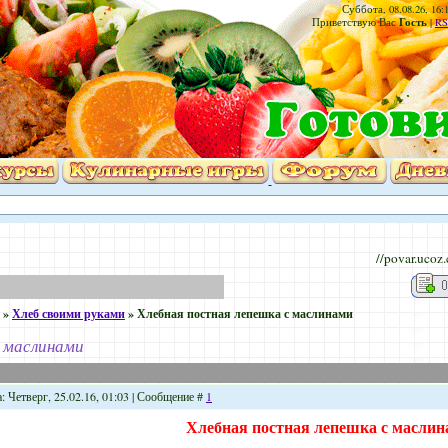
Суббота, 08.08.26, 16:
Гость
Приветствую Вас
|
RS
//povar.ucoz
»
Хлеб своими руками
»
Хлебная постная лепешка с маслинами
с маслинами
: Четверг, 25.02.16, 01:03 | Сообщение #
1
Хлебная постная лепешка с масли