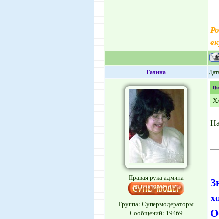
Ро
вк
Галина
Дата
Ци
Хл
На
Правая рука админа
З
х
Группа: Супермодераторы
О
Сообщений:
19469