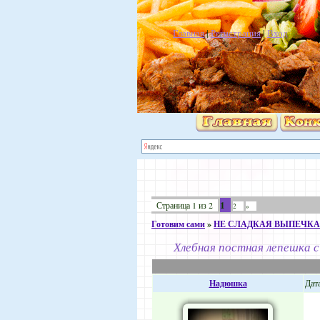
Главная
|
Регистрация
|
Вход
1
Страница
1
из
2
2
»
Готовим сами
»
НЕ СЛАДКАЯ ВЫПЕЧКА
Хлебная постная лепешка 
Надюшка
Дата