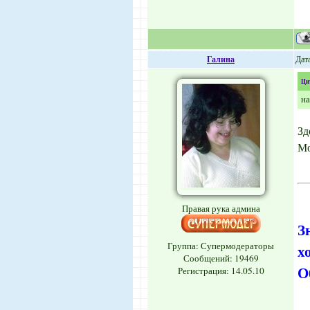
Галина
Дата
Ци
на
Зд
Мо
Правая рука админа
З
Группа: Супермодераторы
х
Сообщений:
19469
О
Регистрация: 14.05.10