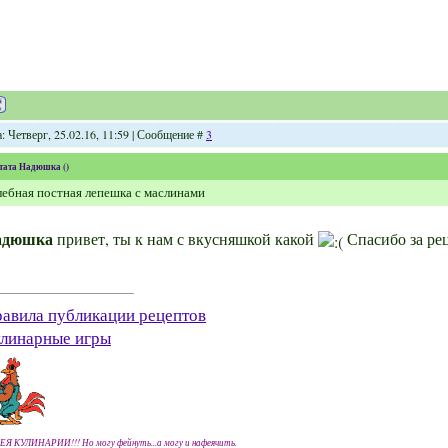
: Четверг, 25.02.16, 11:59 | Сообщение #
3
тата
Надюшка
(
)
ебная постная лепешка с маслинами
адюшка
привет, ты к нам с вкусняшкой какой
Спасибо за ре
авила публикации рецептов
линарные игры
ЕЯ КУЛИНАРИИ!!! Но могу фейнуть...а могу и нафеячить.