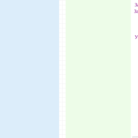
З
З
У