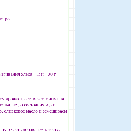
стрее.
згивания хлеба - 15г) - 30 г
яем дрожжи, оставляем минут на
опья, не до состояния муки.
р, оливковое масло и замешиваем
ьную часть добавляем к тесту.