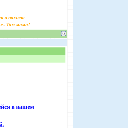
я и пахнет
е.. Там мама!
ейся в вашем
й.