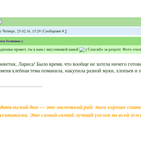
: Четверг, 25.02.16, 15:29 | Сообщение #
5
тата
Хозяюшка
(
)
дюшка привет, ты к нам с вкусняшкой какой
Спасибо за рецепт. Фото очен
иветик, Лариса! Было время, что вообще не хотела ничего готов
 меня хлебная тема поманила, накупила разной муки, хлопьев и
дительский дом — это маленький рай: там хорошо спитс
усняшками. Это самый самый лучший уголок на всей земл