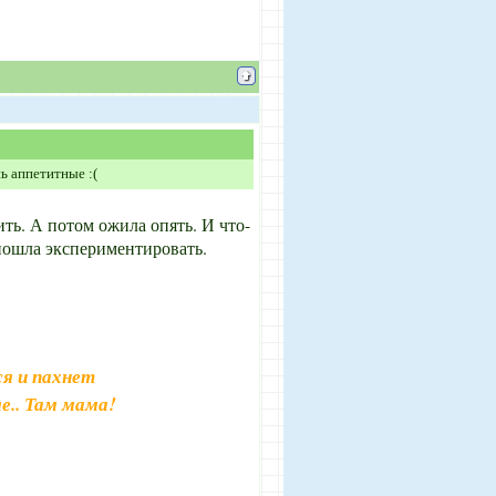
ь аппетитные :(
ить. А потом ожила опять. И что-
 пошла экспериментировать.
я и пахнет
е.. Там мама!