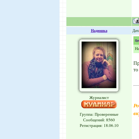
Надюшка
Дата
Ци
На
Пр
то
Журналист
Ро
вк
Группа: Проверенные
Сообщений:
8560
Регистрация: 18.06.10