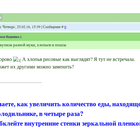
: Четверг, 25.02.16, 15:39 | Сообщение #
6
тата
Надюшка
(
)
купила разной муки, хлопьев и пошла
орово
А хлопья рисовые как выглядят? Я тут не встречала.
жет их другими можно заменить?
наете, как увеличить количество еды, находящ
олодильнике, в четыре раза?
бклейте внутренние стенки зеркальной пленко