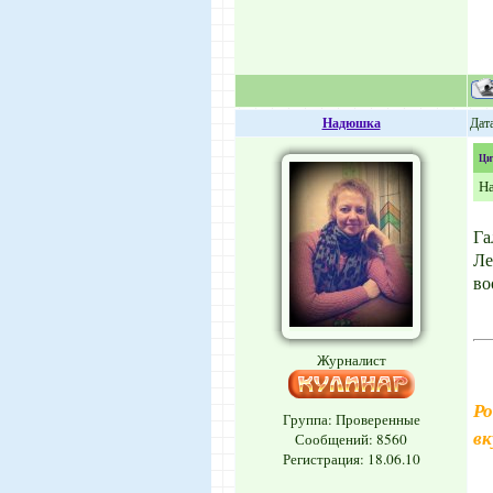
Надюшка
Дата
Ци
На
Га
Ле
во
Журналист
Ро
Группа: Проверенные
вк
Сообщений:
8560
Регистрация: 18.06.10