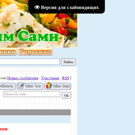
19
Версия для слабовидящих
S
.com
Новые сообщения
·
Участники
·
RSS
]
нами