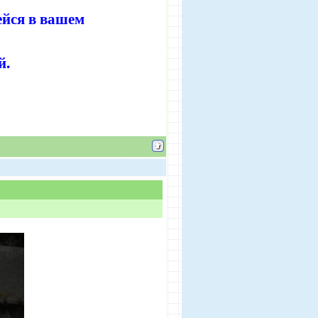
ейся в вашем
й.