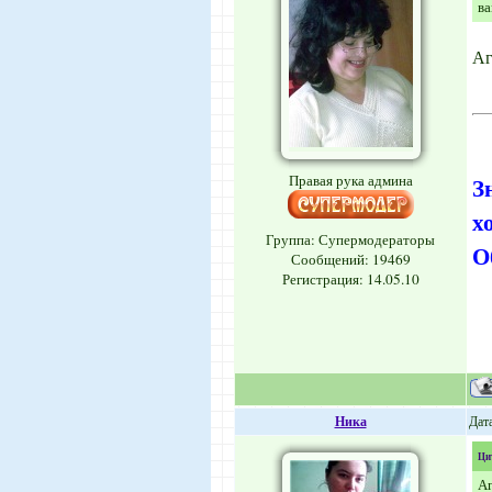
ва
Аг
Правая рука админа
З
х
Группа: Супермодераторы
О
Сообщений:
19469
Регистрация: 14.05.10
Ника
Дата
Ци
Аг