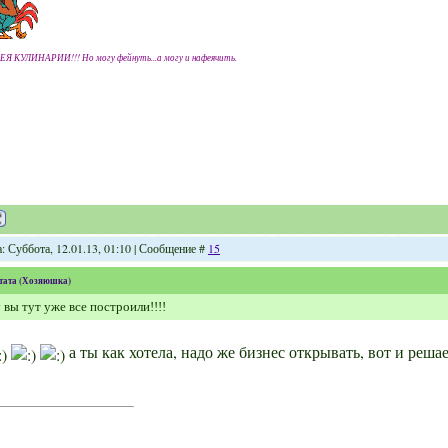
ЕЯ КУЛИНАРИИ!!! Но могу фейнуть...а могу и нафеячить.
: Суббота, 12.01.13, 01:10 | Сообщение #
15
тата
(
Хозяюшка
)
 вы тут уже все построили!!!!
а ты как хотела, надо же бизнес открывать, вот и реша