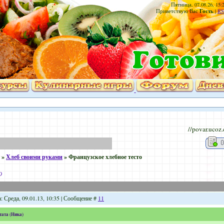
Пятница, 07.08.26, 15:
Гость
Приветствую Вас
|
RS
//povar.ucoz
»
Хлеб своими руками
»
Французское хлебное тесто
о
: Среда, 09.01.13, 10:35 | Сообщение #
11
тата
(
Ника
)