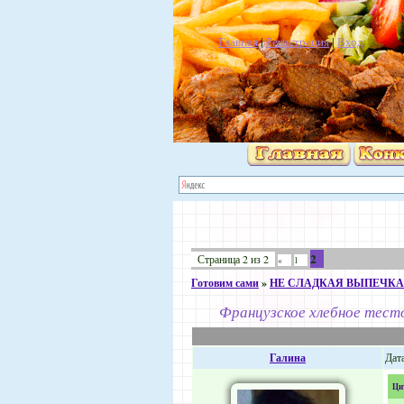
Главная
|
Регистрация
|
Вход
2
Страница
2
из
2
«
1
Готовим сами
»
НЕ СЛАДКАЯ ВЫПЕЧКА
Французское хлебное тест
Галина
Дата
Ци