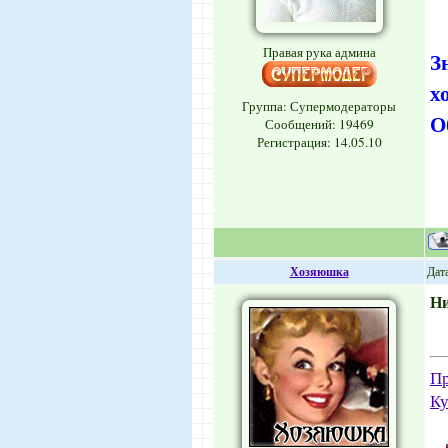
Правая рука админа
З
х
Группа: Супермодераторы
О
Сообщений:
19469
Регистрация: 14.05.10
Хозяюшка
Дата
Н
Пр
Ку