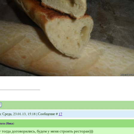
: Среда, 23.01.13, 15:18 | Сообщение #
17
тата
(
Ника
)
 тогда договорились, будем у меня строить ресторан)))