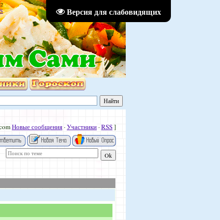
22
Версия для слабовидящих
S
.com
Новые сообщения
·
Участники
·
RSS
]