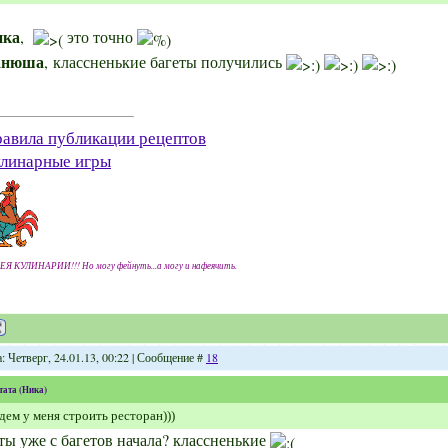
ика
,
это точно
анюша
, классненькие багеты получились
авила публикации рецептов
линарные игры
ЕЯ КУЛИНАРИИ!!! Но могу фейнуть...а могу и нафеячить.
: Четверг, 24.01.13, 00:22 | Сообщение #
18
тата
(
Ника
)
дем у меня строить ресторан)))
ты уже с багетов начала? классненькие