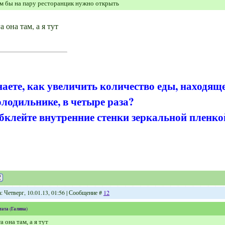
м бы на пару ресторанцик нужно открыть
а она там, а я тут
наете, как увеличить количество еды, находящ
олодильнике, в четыре раза?
бклейте внутренние стенки зеркальной пленко
: Четверг, 10.01.13, 01:56 | Сообщение #
12
тата
(
Галина
)
а она там, а я тут