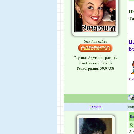
Н
Т
Пр
Хозяйка сайта
Ку
Группа: Администраторы
Сообщений:
36733
Регистрация: 30.07.08
Я -Ф
Галина
Дата
Ци
бу
А 