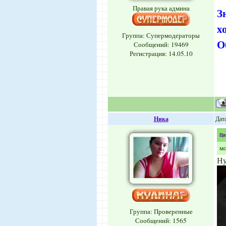
Правая рука админа
З
х
Группа: Супермодераторы
О
Сообщений:
19469
Регистрация: 14.05.10
Ника
Дата
Ци
мо
Ну
Группа: Проверенные
Сообщений:
1565