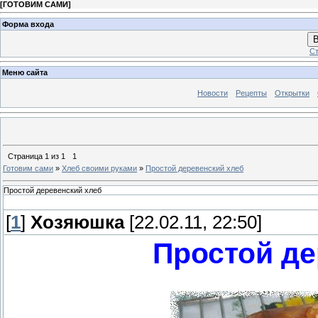
[
ГОТОВИМ САМИ
]
Форма входа
В
Ст
Меню сайта
Новости
Рецепты
Открытки
Страница
1
из
1
1
Готовим сами
»
Хлеб своими руками
»
Простой деревенский хлеб
Простой деревенский хлеб
[
1
]
Хозяюшка
[22.02.11, 22:50]
Простой де