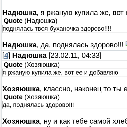
Надюшка
, я ржаную купила же, вот
Quote
(
Надюшка
)
поднялась твоя буханочка здорово!!!!
Надюшка
, да, поднялась здорово!!!
[
4
]
Надюшка
[23.02.11, 04:33]
Quote
(
Хозяюшка
)
я ржаную купила же, вот ее и добавляю
Хозяюшка
, классно, наконец то ты
Quote
(
Хозяюшка
)
да, поднялась здорово!!!
Хозяюшка
, ну и как тебе самой хл