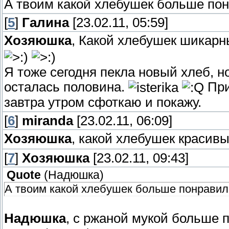
А твоим какой хлебушек больше по
[
5
]
Галина
[23.02.11, 05:59]
Хозяюшка
, Какой хлебушек шикарн
Я тоже сегодня пекла новый хлеб, но
осталась половина.
При
завтра утром сфоткаю и покажу.
[
6
]
miranda
[23.02.11, 06:09]
Хозяюшка
, какой хлебушек красив
[
7
]
Хозяюшка
[23.02.11, 09:43]
Quote
(
Надюшка
)
А твоим какой хлебушек больше понравил
Надюшка
, с ржаной мукой больше 