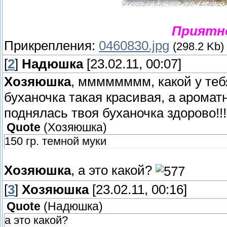
Приятн
Прикрепления:
0460830.jpg
(298.2 Kb)
[
2
]
Надюшка
[23.02.11, 00:07]
Хозяюшка
, мммммммм, какой у те
буханочка такая красивая, а арома
поднялась твоя буханочка здорово!!
Quote
(
Хозяюшка
)
150 гр. темной муки
Хозяюшка
, а это какой?
[
3
]
Хозяюшка
[23.02.11, 00:16]
Quote
(
Надюшка
)
а это какой?