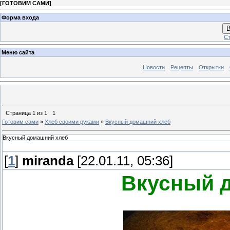
[
ГОТОВИМ САМИ
]
Форма входа
В
Ст
Меню сайта
Новости
Рецепты
Открытки
Страница
1
из
1
1
Готовим сами
»
Хлеб своими руками
»
Вкусный домашний хлеб
Вкусный домашний хлеб
[
1
]
miranda
[22.01.11, 05:36]
Вкусный 