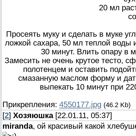
20 мл рас
со
Просеять муку и сделать в муке уг
ложкой сахара, 50 мл теплой воды 
30 минут. Влить опару в м
Замесить не очень крутое тесто, с
полотенцем и оставить подойти
смазанную маслом форму и дать
выпекать 10 минут при 220 
Прикрепления:
4550177.jpg
(46.2 Kb)
[
2
]
Хозяюшка
[22.01.11, 05:37]
miranda
, ой красивый какой хлебуше