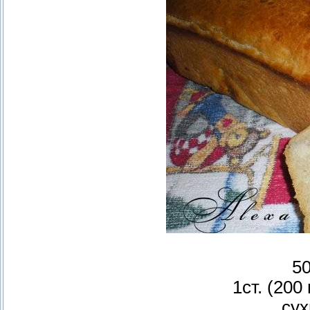
50
1ст. (200
су