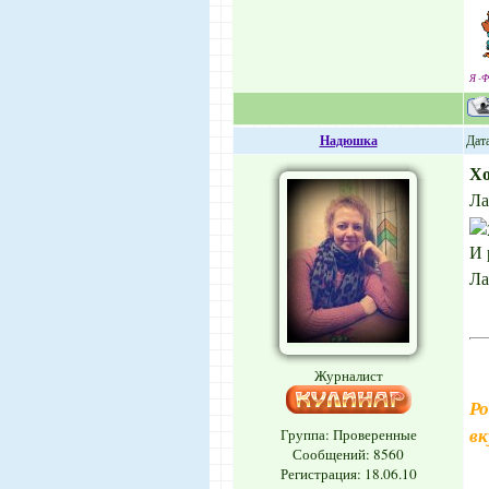
Я -Ф
Надюшка
Дата
Х
Ла
И 
Ла
Журналист
Ро
вк
Группа: Проверенные
Сообщений:
8560
Регистрация: 18.06.10