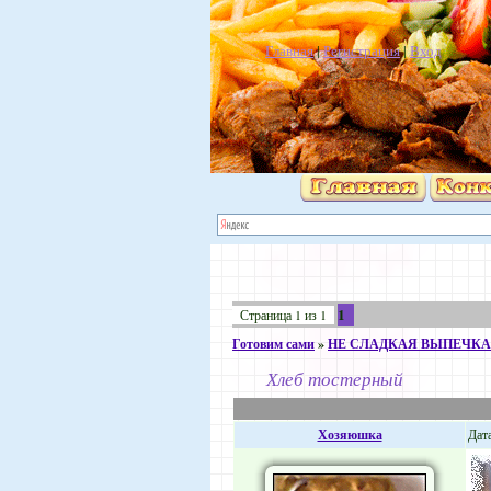
Главная
|
Регистрация
|
Вход
1
Страница
1
из
1
Готовим сами
»
НЕ СЛАДКАЯ ВЫПЕЧКА
Хлеб тостерный
Хозяюшка
Дата