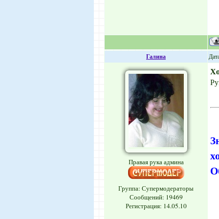
Галина
Дата
Х
Ру
З
х
Правая рука админа
О
Группа: Супермодераторы
Сообщений:
19469
Регистрация: 14.05.10