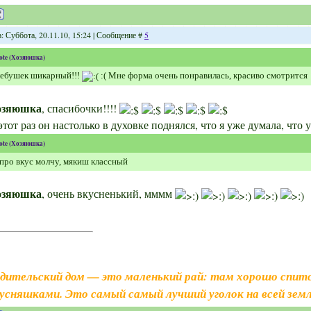
: Суббота, 20.11.10, 15:24 | Сообщение #
5
ote
(
Хозяюшка
)
лебушек шикарный!!!
:( Мне форма очень понравилась, красиво смотрится
озяюшка
, спасибочки!!!!
этот раз он настолько в духовке поднялся, что я уже думала, что 
ote
(
Хозяюшка
)
про вкус молчу, мякиш классный
озяюшка
, очень вкусненький, мммм
дительский дом — это маленький рай: там хорошо спитс
усняшками. Это самый самый лучший уголок на всей земл