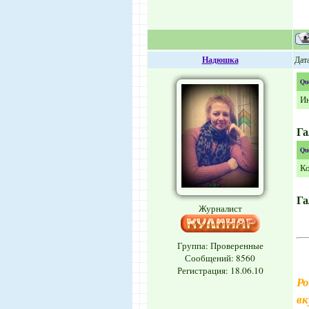
Надюшка
Дата
Qu
Ин
Га
Qu
Ко
Га
Журналист
Группа: Проверенные
Сообщений:
8560
Регистрация: 18.06.10
Ро
вк