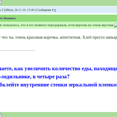
: Суббота, 20.11.10, 15:49 | Сообщение #
6
ote
(
Надюшка
)
е показалось, что я его немного передержала, хотя корочка ну очень вкусная
 что ты, очень красивая корочка, аппетитная. Хлеб просто шика
наете, как увеличить количество еды, находящ
олодильнике, в четыре раза?
бклейте внутренние стенки зеркальной пленко