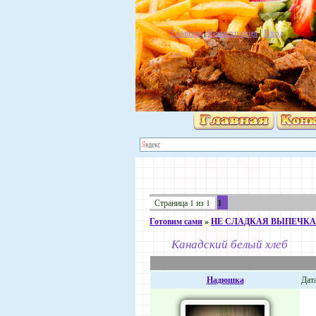
Главная
|
Регистрация
|
Вход
1
Страница
1
из
1
Готовим сами
»
НЕ СЛАДКАЯ ВЫПЕЧКА
Канадский белый хлеб
Надюшка
Дата