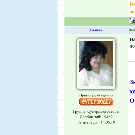
Ро
вк
Галина
Дата
Н
по
З
х
Правая рука админа
О
Группа: Супермодераторы
Сообщений:
19469
Регистрация: 14.05.10