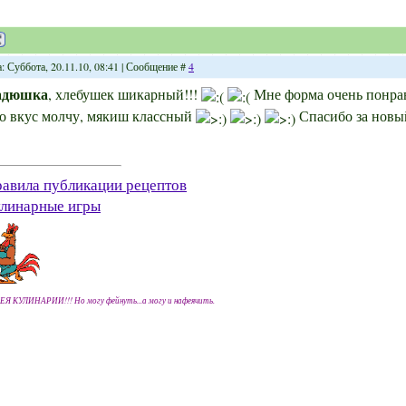
: Суббота, 20.11.10, 08:41 | Сообщение #
4
адюшка
, хлебушек шикарный!!!
Мне форма очень понрав
о вкус молчу, мякиш классный
Спасибо за новы
авила публикации рецептов
линарные игры
ЕЯ КУЛИНАРИИ!!! Но могу фейнуть...а могу и нафеячить.