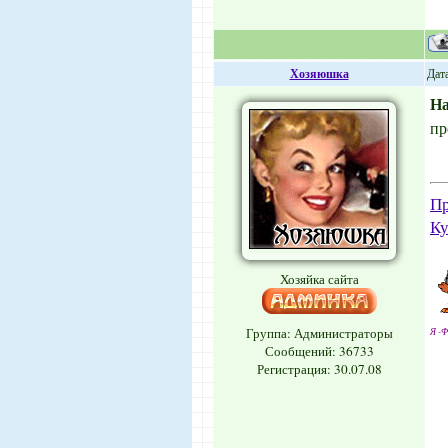
Хозяюшка
Дата
Н
пр
Пр
Ку
Хозяйка сайта
Группа: Администраторы
Я -Ф
Сообщений:
36733
Регистрация: 30.07.08