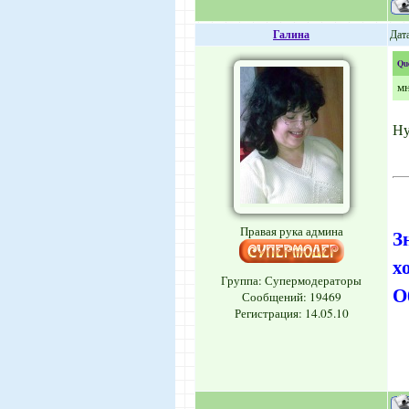
Галина
Дата
Qu
мн
Ну
Правая рука админа
З
х
Группа: Супермодераторы
О
Сообщений:
19469
Регистрация: 14.05.10