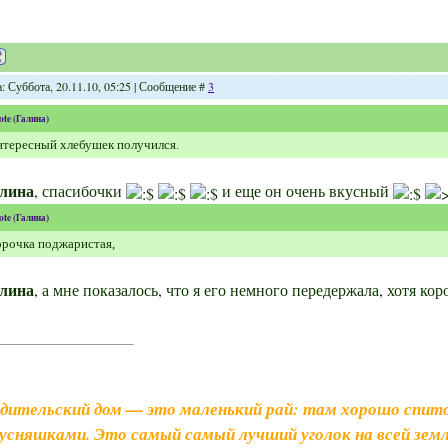
: Суббота, 20.11.10, 05:25 | Сообщение #
3
ote
(
Галина
)
тересный хлебушек получился.
лина
, спасибочки
и еще он очень вкусный
ote
(
Галина
)
рочка поджаристая,
лина
, а мне показалось, что я его немного передержала, хотя ко
дительский дом — это маленький рай: там хорошо спитс
усняшками. Это самый самый лучший уголок на всей земл