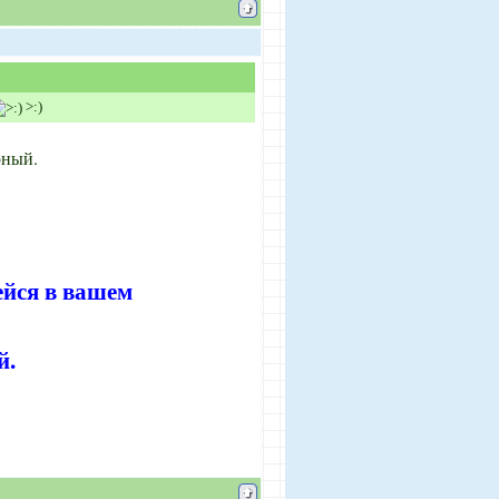
>:)
рный.
ейся в вашем
й.