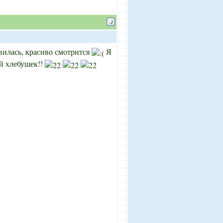
илась, красиво смотрится
Я
й хлебушек!!