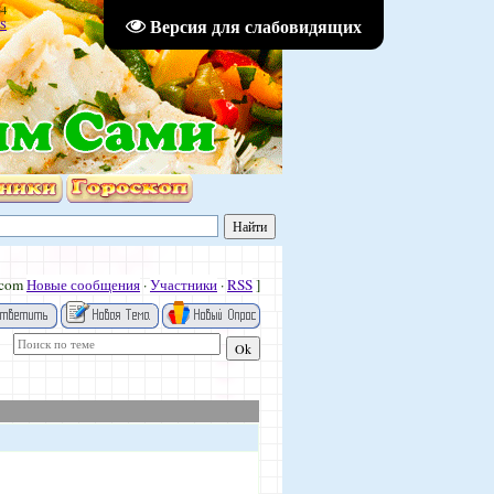
54
Версия для слабовидящих
S
.com
Новые сообщения
·
Участники
·
RSS
]