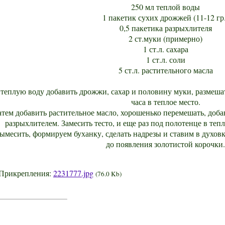
250 мл теплой воды
1 пакетик сухих дрожжей (11-12 гр.
0,5 пакетика разрыхлителя
2 ст.муки (примерно)
1 ст.л. сахара
1 ст.л. соли
5 ст.л. растительного масла
 теплую воду добавить дрожжи, сахар и половину муки, размеша
часа в теплое место.
атем добавить растительное масло, хорошенько перемешать, доб
разрыхлителем. Замесить тесто, и еще раз под полотенце в тепл
ымесить, формируем буханку, сделать надрезы и ставим в духовк
до появления золотистой корочки.
Прикрепления:
2231777.jpg
(76.0 Kb)