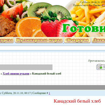
Суббота, 08.08.26, 07:
Гость
Приветствую Вас
|
RS
//povar.ucoz
»
Хлеб своими руками
»
Канадский белый хлеб
: Суббота, 20.11.10, 00:17 | Сообщение #
1
Канадский белый хлеб