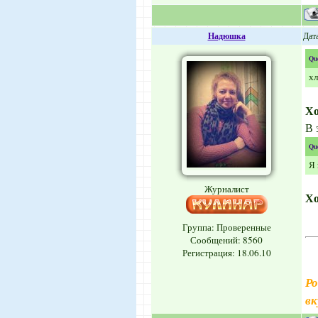
Надюшка
Дата
Qu
х
Х
В 
Qu
Я 
Журналист
Х
Группа: Проверенные
Сообщений:
8560
Регистрация: 18.06.10
Ро
вк