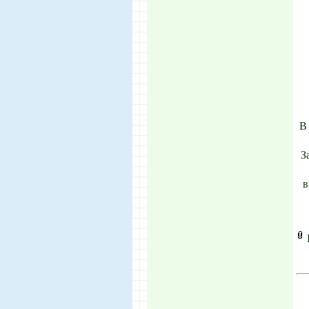
В
З
в