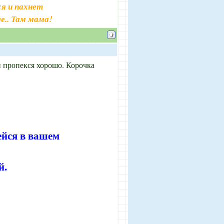
я и пахнет
е.. Там мама!
и пропекся хорошо. Корочка
ейся в вашем
й.