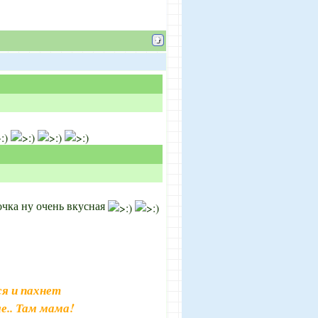
рочка ну очень вкусная
я и пахнет
е.. Там мама!