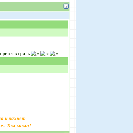
упрется в гриль
я и пахнет
е.. Там мама!