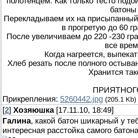
полотенцем. Как только тесто под
батоны 
Перекладываем их на присыпанный 
в прогретую до 60 гр
После увеличиваем до 220 -230 гра
всe врем
Когда нагреется, выпекат
Хлеб резать после полного остыван
Хранится так
ПРИЯТНОГО 
Прикрепления:
5260442.jpg
(205.1 Kb)
[
2
]
Хозяюшка
[17.11.10, 18:49]
Галина
, какой батон шикарный у т
интересная расстойка самого батона.