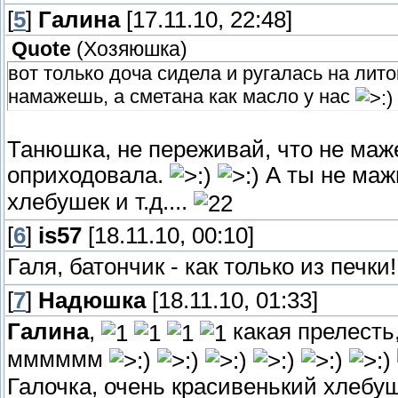
[
5
]
Галина
[17.11.10, 22:48]
Quote
(
Хозяюшка
)
вот только доча сидела и ругалась на лито
намажешь, а сметана как масло у нас
Танюшка, не переживай, что не маже
оприходовала.
А ты не мажь
хлебушек и т.д....
[
6
]
is57
[18.11.10, 00:10]
Галя, батончик - как только из печ
[
7
]
Надюшка
[18.11.10, 01:33]
Галина
,
какая прелесть,
мммммм
Галочка, очень красивенький хлебу