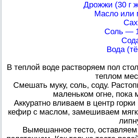
Дрожжи (30 г ж
Масло или 
Сах
Соль — 1 
Сода
Вода (т
В тeплой воде растворяем пол сто
теплом мест
Смешать муку, соль, соду. Расто
маленьком огне, пока м
Аккуратно вливаем в центр горки
кефир с маслом, замешиваем мягко
липну
Вымешанное тесто, оставляем в