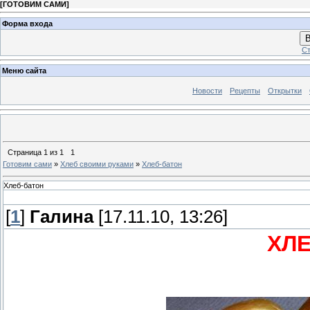
[
ГОТОВИМ САМИ
]
Форма входа
В
Ст
Меню сайта
Новости
Рецепты
Открытки
Страница
1
из
1
1
Готовим сами
»
Хлеб своими руками
»
Хлеб-батон
Хлеб-батон
[
1
]
Галина
[17.11.10, 13:26]
ХЛ