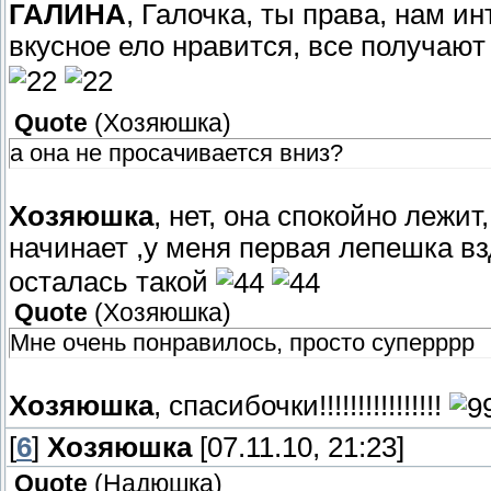
ГАЛИНА
, Галочка, ты права, нам и
вкусное ело нравится, все получают 
Quote
(
Хозяюшка
)
а она не просачивается вниз?
Хозяюшка
, нет, она спокойно лежит
начинает ,у меня первая лепешка в
осталась такой
Quote
(
Хозяюшка
)
Мне очень понравилось, просто суперррр
Хозяюшка
, спасибочки!!!!!!!!!!!!!!!!
[
6
]
Хозяюшка
[07.11.10, 21:23]
Quote
(
Надюшка
)