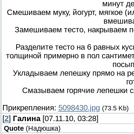
минут де
Смешиваем муку, йогурт, мягкое (и
вмешива
Замешиваем тесто, накрываем п
Разделите тесто на 6 равных кус
толщиной примерно в пол сантиме
посып
Укладываем лепешку прямо на ре
го
Смазываем горячие лепешки с
Прикрепления:
5098430.jpg
(73.5 Kb)
[
2
]
Галина
[07.11.10, 03:28]
Quote
(
Надюшка
)