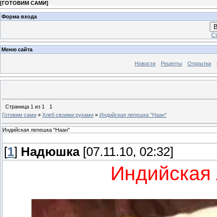
[
ГОТОВИМ САМИ
]
Форма входа
В
Ст
Меню сайта
Новости
Рецепты
Открытки
Страница
1
из
1
1
Готовим сами
»
Хлеб своими руками
»
Индийская лепешка "Наан"
Индийская лепешка "Наан"
[
1
]
Надюшка
[07.11.10, 02:32]
Индийская 