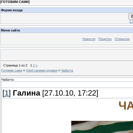
[
ГОТОВИМ САМИ
]
Форма входа
В
Ст
Меню сайта
Новости
Рецепты
Открытки
Страница
1
из
2
1
2
»
Готовим сами
»
Хлеб своими руками
»
Чабатта
Чабатта
[
1
]
Галина
[27.10.10, 17:22]
Ч