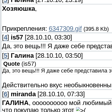
Хозяюшка
,
Прикрепления:
6347309.gif
(395.8 Kb)
[
4
]
is57
[28.10.10, 03:30]
Да, это вещь!!! Я даже себе предст
[
5
]
Галина
[28.10.10, 03:50]
Quote
(
is57
)
Да, это вещь!!! Я даже себе представила э
Действительно вкус необыкновенный
[
6
]
miranda
[28.10.10, 07:33]
ГАЛИНА
, оооооооооо мой любимый х
что покупаю только этот