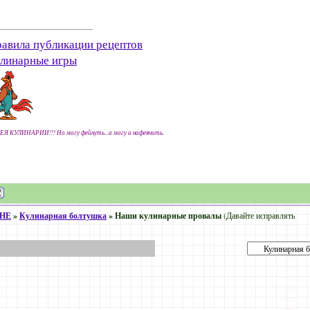
авила публикации рецептов
линарные игры
ЕЯ КУЛИНАРИИ!!! Но могу фейнуть...а могу и нафеячить.
ХНЕ
»
Кулинарная болтушка
»
Наши кулинарные провалы
(Давайте исправлять