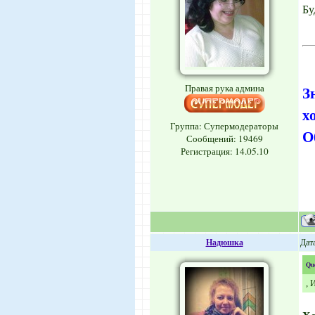
Бу
Правая рука админа
З
х
Группа: Супермодераторы
О
Сообщений:
19469
Регистрация: 14.05.10
Надюшка
Дат
Qu
, 