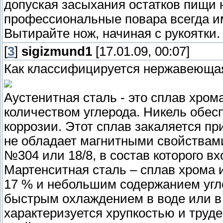
допуская засыхания остатков пищи 
профессиональные повара всегда им
Вытирайте нож, начиная с рукоятки.
[
3
]
sigizmund1
[17.01.09, 00:07]
Как классифицируется нержавеюща
Аустенитная сталь - это сплав хром
количеством углерода. Никель обесп
коррозии. Этот сплав закаляется пр
не обладает магнитными свойствами
№304 или 18/8, в состав которого в
Мартенситная сталь – сплав хрома 
17 % и небольшим содержанием угле
быстрым охлаждением в воде или в 
характеризуется хрупкостью и труде