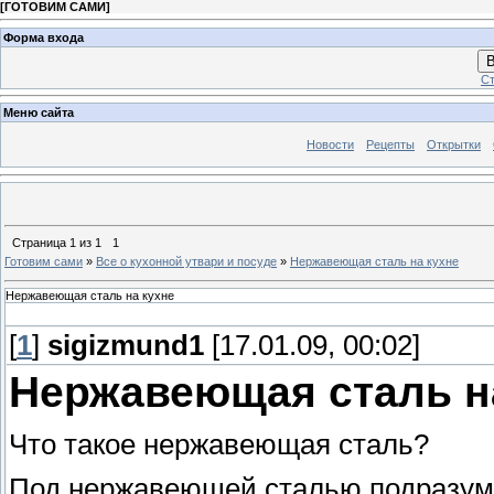
[
ГОТОВИМ САМИ
]
Форма входа
В
Ст
Меню сайта
Новости
Рецепты
Открытки
Страница
1
из
1
1
Готовим сами
»
Все о кухонной утвари и посуде
»
Нержавеющая сталь на кухне
Нержавеющая сталь на кухне
[
1
]
sigizmund1
[17.01.09, 00:02]
Нержавеющая сталь н
Что такое нержавеющая сталь?
Под нержавеющей сталью подразуме