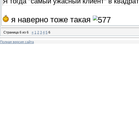
Я тогда "самый ужасный клиент" в квадра
я наверно тоже такая
Страница
6
из
6
«
1
2
3
4
5
6
Полная версия сайта