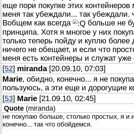
еще пори покупке этих контейнеров 
меня так убеждали... так убеждали. 
Вобщем как всегда
больше не бу
принципа. Хотя я многое у них поку
только теперь пойду и куплю более
ничего не обещает, и если что прос
меня есть контейнеры и служат уже с
[
52
]
miranda
[20.09.10, 07:03]
Marie
, обидно, конечно... я не поку
пользуюсь, а эти еще и дорогущие ко
[
53
]
Marie
[21.09.10, 02:45]
Quote
(
miranda
)
не покупаю больше, столько простых, я и 
конечно... так что обойдемся.