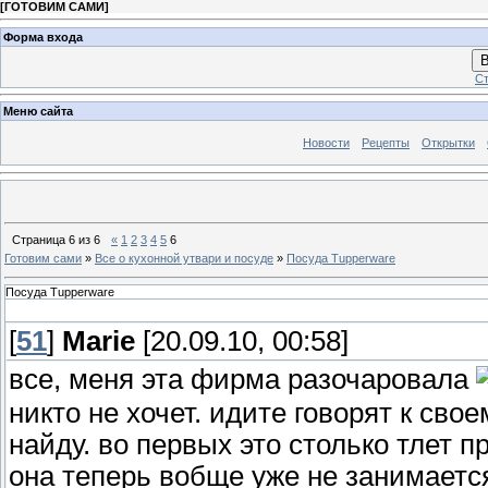
[
ГОТОВИМ САМИ
]
Форма входа
В
Ст
Меню сайта
Новости
Рецепты
Открытки
Страница
6
из
6
«
1
2
3
4
5
6
Готовим сами
»
Все о кухонной утвари и посуде
»
Посуда Tupperware
Посуда Tupperware
[
51
]
Marie
[20.09.10, 00:58]
все, меня эта фирма разочаровала
никто не хочет. идите говорят к сво
найду. во первых это столько тлет п
она теперь вобще уже не занимается