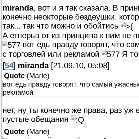
miranda
, вот и я так сказала. В пр
конечно неокторые бездеушки. котор
так... так что можно и обойтись
А етперьв от из принципа к ним не по
вот едь правду говорят, что с
с торговлей или рекламой
Я то
[
54
]
miranda
[21.09.10, 05:08]
Quote
(
Marie
)
вот едь правду говорят, что самый ужасны
рекламой
нет, ну ты конечно же права, раз уж 
пустые обещания
Quote
(
Marie
)