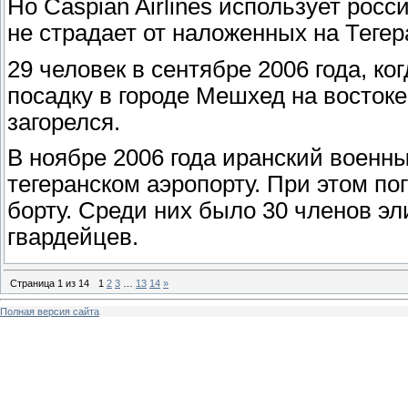
Но Caspian Airlines использует рос
не страдает от наложенных на Тег
29 человек в сентябре 2006 года, ко
посадку в городе Мешхед на восток
загорелся.
В ноябре 2006 года иранский военн
тегеранском аэропорту. При этом по
борту. Среди них было 30 членов э
гвардейцев.
Страница
1
из
14
1
2
3
…
13
14
»
Полная версия сайта