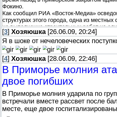
Фокино.
Как сообщил РИА «Восток-Медиа» осведо
структурах этого города, одна из местны
на выполнение строительных работ на одн
[
3
]
Хозяюшка
[26.06.09, 20:24]
море.
Я в шоке от нечеловеческих поступ
Предприниматели решили сэкономить на с
нескольких местных алкоголиков. Их отве
в намеченные сроки.
[
4
]
Хозяюшка
[28.06.09, 22:46]
Еду и выпивку строителям доставляли на 
В Приморье молния ата
вскоре погода испортилась и более недели
проблем с выпивкой работники не испытыв
двое погибших
дикими животными и всевозможными дикоро
появились гости с материка, выяснилось, 
В Приморье молния ударила по груп
компаньонов, освежевали его и использов
встречали вместе рассвет после бал
закуски.
месте, еще двое госпитализированы