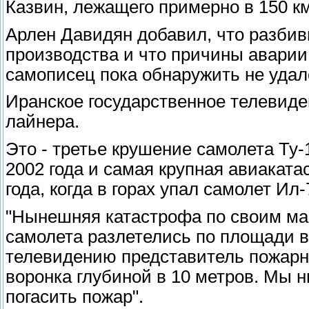
Казвин, лежащего примерно в 150 км 
попытку приводнить машину. Не вышло: п
Арлен Давидян добавил, что разби
«кувырнулся» и разрушился. Погибли 123 
террористов.
производства и что причины аварии 
самописец пока обнаружить не удал
Многие пережили сам момент столкновени
стюардесс, кричащих, что надувать спасат
Иранское государственное телевиде
многие люди в надутых жилетах просто не
лайнера.
самолета.
Это - третье крушение самолета Ту
Виктор Косс, врач-невролог:
2002 года и самая крупная авиакат
года, когда в горах упал самолет Ил-
"У девочки сработали скрытые мобилизац
- Говоря о том, как организм может перено
"Нынешняя катастрофа по своим м
мобилизационных силах. Примером здесь 
самолета разлетелись по площади в 
солдаты форсировали Днепр и при этом п
телевидению представитель пожарн
своих жизненных сил. У девочки мобилиз
воронка глубиной в 10 метров. Мы н
важен биомеханический фактор – как и в 
погасить пожар".
быть, в тот момент она спала.