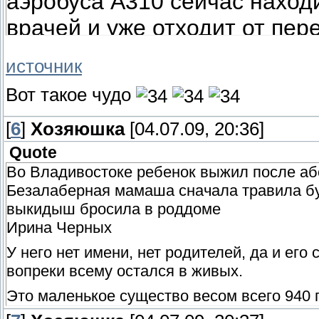
аэробуса А310 сейчас нахо
врачей и уже отходит от пер
Ее спасение считают настоящим чудом. П
источник
надеялись обнаружить кого-то живым. Одн
Вот такое чудо
из них неожиданно заметил барахтающегос
расскажет, что она совершенно не умела 
[
6
]
Хозяюшка
[04.07.09, 20:36]
столько времени в воде, к тому же, ночью 
Quote
На момент, когда ее обнаружили, у Байи 
Во Владивостоке ребенок выжил после аб
спасательного круга. В итоге один из спас
Безалаберная мамаша сначала травила бу
Продрогшую девочку усиленно отогревали,
выкидыш бросила в роддоме
удалось узнать ее имя и адрес. Как выяс
Ирина Черных
с мамой. Матери Байи той ночью выжить 
У него нет имени, нет родителей, да и его
«Она так дрожала, так дрожа
вопреки всему остался в живых.
– Мы закутали ее в четыре п
Это маленькое существо весом всего 940
сладкой водой. Затем спросил
было находиться в утробе матери. Но на 