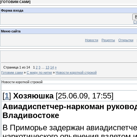
[
ГОТОВИМ САМИ
]
Форма входа
В
Ст
Меню сайта
Новости
Рецепты
Открытки
Страница
1
из
14
1
2
3
…
13
14
»
Готовим сами
»
С миру по нитке
»
Новости короткой строкой
Новости короткой строкой
[
1
]
Хозяюшка
[25.06.09, 17:55]
Авиадиспетчер-наркоман руково
Владивостоке
В Приморье задержан авиадиспетче
наркотического опьянения взлетом 