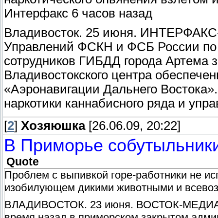
Интерфакс 6 часов назад
Владивосток. 25 июня. ИНТЕРФАК
Управлений ФСКН и ФСБ России по
сотрудников ГИБДД города Артема 
Владивостокского центра обеспече
«Аэронавигации Дальнего Востока»
наркотики каннабисного ряда и упр
[
2
]
Хозяюшка
[26.06.09, 20:22]
В Приморье собутыльники
Quote
Проблем с выпивкой горе-работники не исп
изобилующем дикими животными и всевоз
ВЛАДИВОСТОК. 23 июня. ВОСТОК-МЕДИА 
время назад в приморском закрытом адми