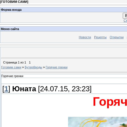
[
ГОТОВИМ САМИ
]
Форма входа
В
Ст
Меню сайта
Новости
Рецепты
Открытки
Страница
1
из
1
1
Готовим сами
»
Бутерброды
»
Горячие гренки
Горячие гренки
[
1
]
Юната
[24.07.15, 23:23]
Горяч