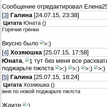
Сообщение отредактировал
Елена2
[
3
]
Галина
[24.07.15, 23:38]
Цитата
Юната
(
)
Горячие гренки
Вкусно было
[
4
]
Хозяюшка
[25.07.15, 17:58]
Юната
,
тут без меня все расхва
поджарьте пжлста
[
5
]
Галина
[25.07.15, 18:24]
Цитата
Хозяюшка
(
)
мне по новой поджарьте пжлста
Ждите