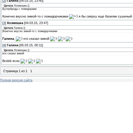
[
2
]
Галина
[04.03.15, 23:40]
Цитата
Хозяюшка
(
)
Бутерброды с помидорами
Конечно вкусно зимой-то с помидорчиками
я бы сверху еще базилик сушеный
[
3
]
Хозяюшка
[04.03.15, 23:47]
Цитата
Галина
(
)
Конечно вкусно зимой-то с помидорчиками
Галина
,
кто сказал зимой
[
4
]
Галина
[05.03.15, 00:11]
Цитата
Хозяюшка
(
)
кто сказал зимой
Всёёё ясно
Страница
1
из
1
1
Полная версия сайта