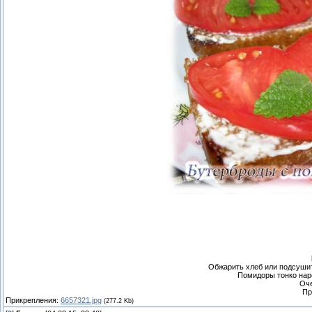
Обжарить хлеб или подсушит
Помидоры тонко наре
Оче
Пр
Прикрепления:
6657321.jpg
(277.2 Kb)