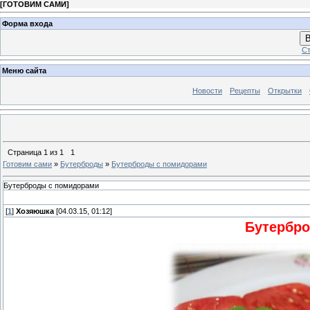
[
ГОТОВИМ САМИ
]
Форма входа
В
Ст
Меню сайта
Новости
Рецепты
Открытки
Страница
1
из
1
1
Готовим сами
»
Бутерброды
»
Бутерброды с помидорами
Бутерброды с помидорами
[
1
]
Хозяюшка
[04.03.15, 01:12]
Бутербр