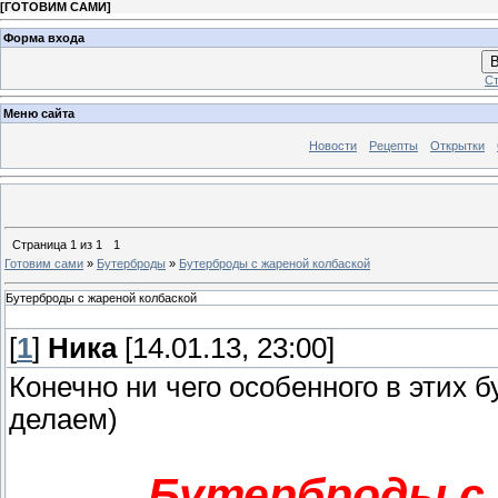
[
ГОТОВИМ САМИ
]
Форма входа
В
Ст
Меню сайта
Новости
Рецепты
Открытки
Страница
1
из
1
1
Готовим сами
»
Бутерброды
»
Бутерброды с жареной колбаской
Бутерброды с жареной колбаской
[
1
]
Ника
[14.01.13, 23:00]
Конечно ни чего особенного в этих б
делаем)
Бутерброды с 