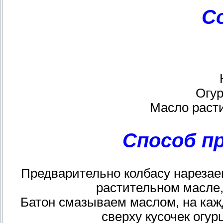
С
Огу
Масло раст
Способ п
Предварительно колбасу нарезае
растительном масле,
Батон смазываем маслом, на кажд
сверху кусочек огур