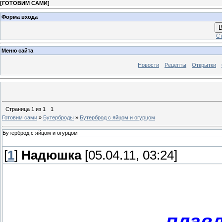
[
ГОТОВИМ САМИ
]
Форма входа
В
Ст
Меню сайта
Новости
Рецепты
Открытки
Страница
1
из
1
1
Готовим сами
»
Бутерброды
»
Бутерброд с яйцом и огурцом
Бутерброд с яйцом и огурцом
[
1
]
Надюшка
[05.04.11, 03:24]
- плав