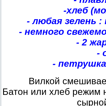
-хлеб (м
- любая зелень :
- немного свежем
- 2 жа
-
- петрушка
Вилкой смешивае
Батон или хлеб режим 
сырно