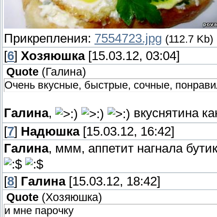
Прикрепления:
7554723.jpg
(112.7 Kb)
[
6
]
Хозяюшка
[15.03.12, 03:04]
Quote
(
Галина
)
Очень вкусные, быстрые, сочные, понравил
Галина
,
вкуснятина к
[
7
]
Надюшка
[15.03.12, 16:42]
Галина
, ммм, аппетит нагнала бутик
[
8
]
Галина
[15.03.12, 18:42]
Quote
(
Хозяюшка
)
и мне парочку