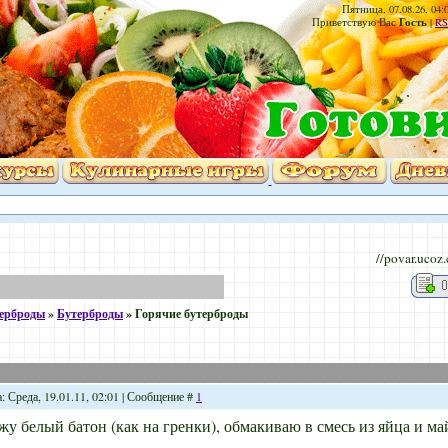
Пятница, 07.08.26, 04:
Гость
Приветствую Вас
|
RS
//povar.ucoz
терброды
»
Бутерброды
»
Горячие бутерброды
: Среда, 19.01.11, 02:01 | Сообщение #
1
жу белый батон (как на гренки), обмакиваю в смесь из яйца и ма