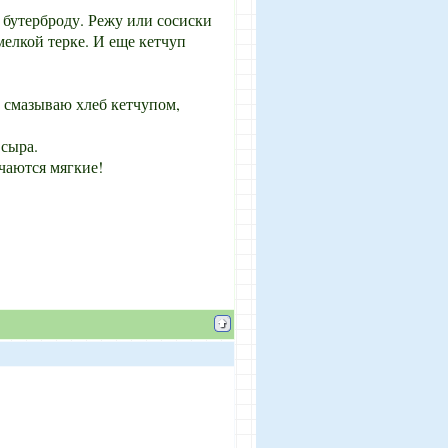
 бутерброду. Режу или сосиски
мелкой терке. И еще кетчуп
 смазываю хлеб кетчупом,
сыра.
чаются мягкие!