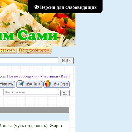
01
Версия для слабовидящих
S
.com
Новые сообщения
·
Участники
·
RSS
]
йонеза (чуть подсолить). Жарю