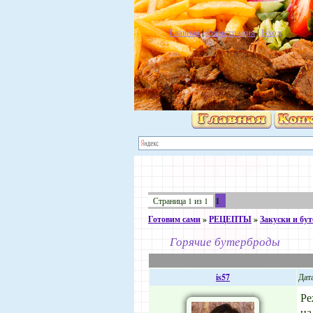
Главная
|
Регистрация
|
Вход
1
Страница
1
из
1
Готовим сами
»
РЕЦЕПТЫ
»
Закуски и бу
Горячие бутерброды
is57
Дата
Ре
на