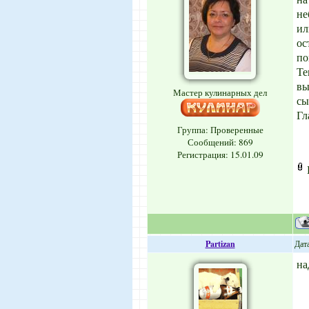
не
ил
ос
по
Те
вы
Мастер кулинарных дел
сы
Гл
Группа: Проверенные
Сообщений:
869
Регистрация: 15.01.09
Partizan
Дат
на