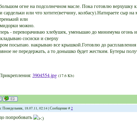
большом огне на подсолнечном масле. Пока готовлю верхушку к
и сардельки или что хотите(ветчину, колбасу).Натираете сыр на 
тренький или
мидорки можно.
перь - переворачиваю хлебушек, уменьшаю до минимума огонь и
кладываю сосиски и сверху
ром посыпаю. накрываю все крышкой.Готовлю до расплавления 
авное не передержать, а то донышко будет жестким. Бутеры полу
Прикрепления:
3904554.jpg
(17.6 Kb)
а: Понедельник, 18.07.11, 02:14 | Сообщение #
2
до попробовать