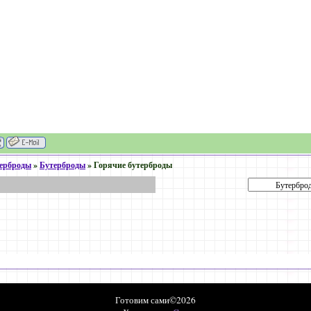
терброды
»
Бутерброды
»
Горячие бутерброды
Готовим сами©2026