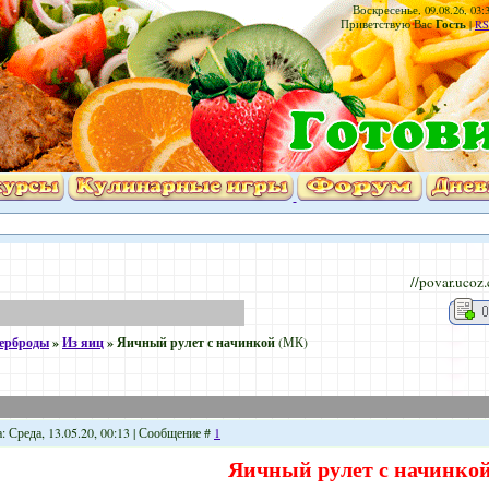
Воскресенье, 09.08.26, 03:
Гость
Приветствую Вас
|
RS
//povar.ucoz
терброды
»
Из яиц
»
Яичный рулет с начинкой
(МК)
: Среда, 13.05.20, 00:13 | Сообщение #
1
Яичный рулет с начинко