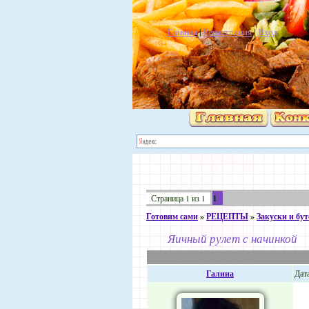
Главная
|
Регистрация
|
Вход
1
Страница
1
из
1
Готовим сами
»
РЕЦЕПТЫ
»
Закуски и бу
Яичный рулет с начинкой
Галина
Дата