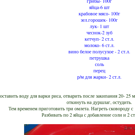
грибы- 100г
яйца-6 шт
крабовое мясо- 100г
зел.горошек- 100г
лук- 1 шт
чеснок-2 зуб
кетчуп- 2 ст.л.
молоко- 6 ст.л.
вино белое полусухое - 2 ст.л.
петрушка
соль
перец
р/м для жарки- 2 ст.л.
оставить воду для варки риса, отварить после закипания 20- 25 
откинуть на дуршлаг, остудить.
Тем временем приготовить три омлета. Нагреть сковороду с 1
Разбивать по 2 яйца с добавление соли и 2 ст