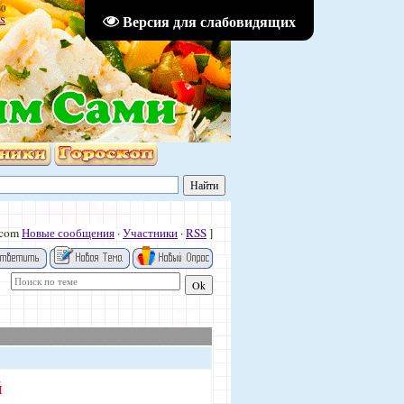
30
Версия для слабовидящих
S
.com
Новые сообщения
·
Участники
·
RSS
]
й