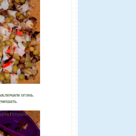
ыключаем огонь.
емешать.