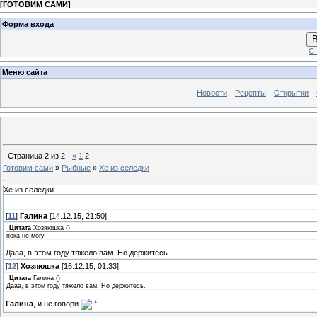
[
ГОТОВИМ САМИ
]
Форма входа
В
Ст
Меню сайта
Новости
Рецепты
Открытки
Страница
2
из
2
«
1
2
Готовим сами
»
Рыбные
»
Хе из селедки
Хе из селедки
[
11
]
Галина
[14.12.15, 21:50]
Цитата
Хозяюшка
(
)
пока не могу
Дааа, в этом году тяжело вам. Но держитесь.
[
12
]
Хозяюшка
[16.12.15, 01:33]
Цитата
Галина
(
)
Дааа, в этом году тяжело вам. Но держитесь.
Галина
, и не говори