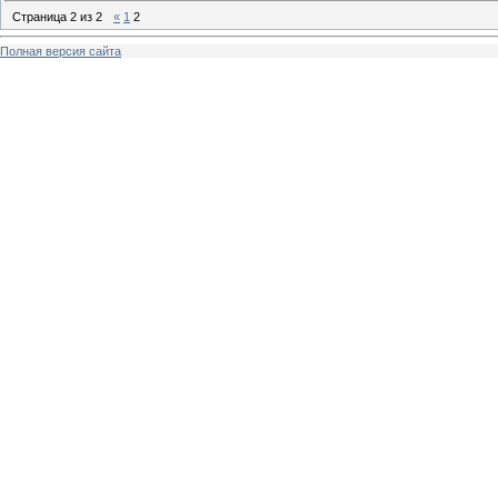
Страница
2
из
2
«
1
2
Полная версия сайта