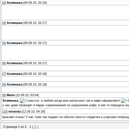
[
3
]
Хозяюшка
[09.09.10, 20:16]
[
4
]
Хозяюшка
[09.09.10, 20:17]
[
5
]
Хозяюшка
[09.09.10, 20:17]
[
6
]
Хозяюшка
[09.09.10, 20:17]
[
7
]
Хозяюшка
[09.09.10, 20:18]
[
8
]
Хозяюшка
[09.09.10, 20:18]
[
9
]
Marie
[12.09.10, 03:54]
Хозяюшка
,
классно. я люблю когда мне каппучино так в кафе оформляют!
у нас даже проводят в барах соревнования по украшению кофе. я как-то передачу в
[
10
]
miranda
[12.09.10, 04:18]
Красиво очень! У нас тоже так подают но обычно просто сердечки и узорчики попро
Страница
1
из
3
1
2
3
»