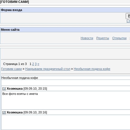
[
ГОТОВИМ САМИ
]
Форма входа
В
Ст
Меню сайта
Новости
Рецепты
Открытки
Страница
1
из
3
1
2
3
»
Готовим сами
»
Накрываем праздничный стол
»
Необычная подача кофе
Необычная подача кофе
[
1
]
Хозяюшка
[09.09.10, 20:15]
Все фото взяты с инета
[
2
]
Хозяюшка
[09.09.10, 20:16]