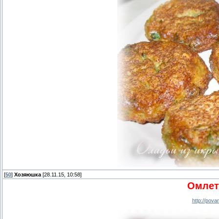
[
50
]
Хозяюшка
[28.11.15, 10:58]
Омлет
http://pov