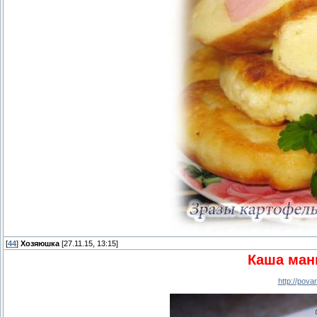
[
44
]
Хозяюшка
[27.11.15, 13:15]
Каша ман
http://pov