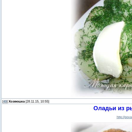
[
49
]
Хозяюшка
[28.11.15, 10:55]
Оладьи из р
http://pov