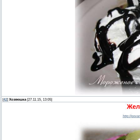
[
42
]
Хозяюшка
[27.11.15, 13:05]
Жел
http://pov