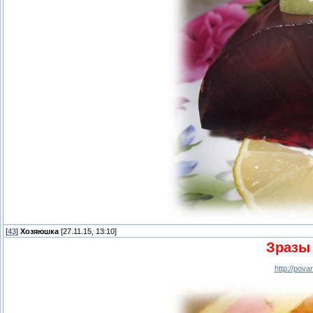
[
43
]
Хозяюшка
[27.11.15, 13:10]
Зразы
http://pov