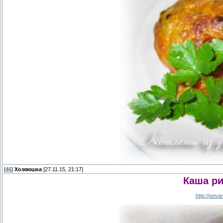
[
46
]
Хозяюшка
[27.11.15, 21:17]
Каша р
http://pov