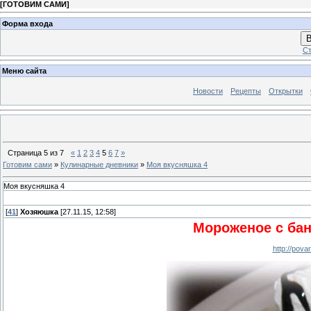
[
ГОТОВИМ САМИ
]
Форма входа
В
Ст
Меню сайта
Новости
Рецепты
Открытки
Страница
5
из
7
«
1
2
3
4
5
6
7
»
Готовим сами
»
Кулинарные дневники
»
Моя вкусняшка 4
Моя вкусняшка 4
[
41
]
Хозяюшка
[27.11.15, 12:58]
Мороженое с ба
http://pov