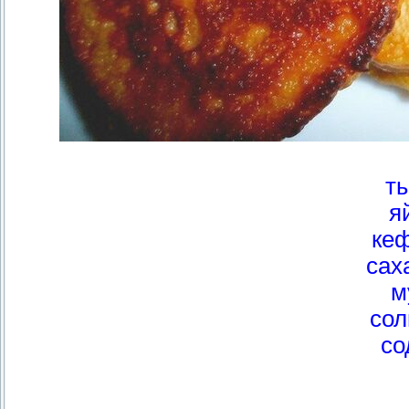
ты
я
ке
саха
м
сол
со