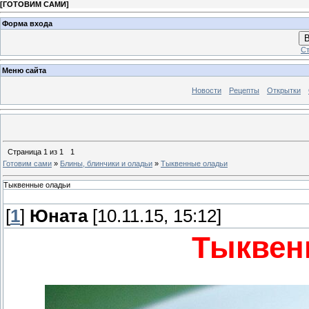
[
ГОТОВИМ САМИ
]
Форма входа
В
Ст
Меню сайта
Новости
Рецепты
Открытки
Страница
1
из
1
1
Готовим сами
»
Блины, блинчики и оладьи
»
Тыквенные оладьи
Тыквенные оладьи
[
1
]
Юната
[10.11.15, 15:12]
Тыквен