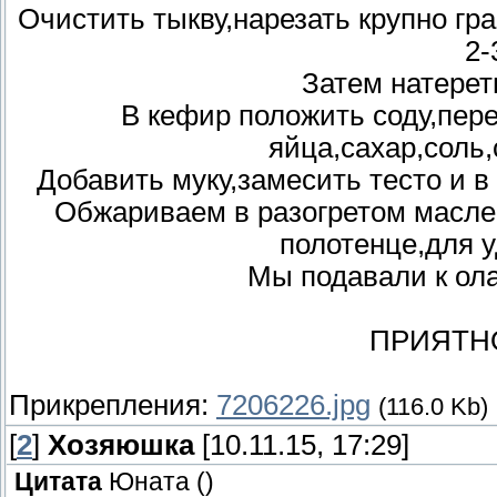
Очистить тыкву,нарезать крупно гр
2-
Затем натереть
В кефир положить соду,пер
яйца,сахар,соль,
Добавить муку,замесить тесто и в
Обжариваем в разогретом масле
полотенце,для 
Мы подавали к ол
ПРИЯТН
Прикрепления:
7206226.jpg
(116.0 Kb)
[
2
]
Хозяюшка
[10.11.15, 17:29]
Цитата
Юната
(
)