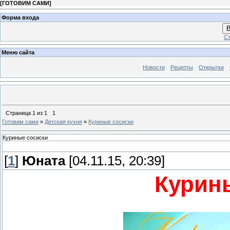
[
ГОТОВИМ САМИ
]
Форма входа
В
Ст
Меню сайта
Новости
Рецепты
Открытки
Страница
1
из
1
1
Готовим сами
»
Детская кухня
»
Куриные сосиски
Куриные сосиски
[
1
]
Юната
[04.11.15, 20:39]
Курин