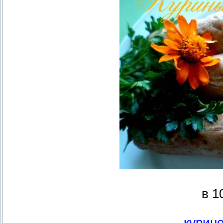
в 1
курино