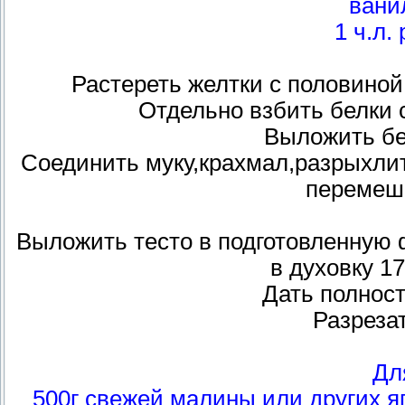
вани
1 ч.л.
Растереть желтки с половино
Отдельно взбить белки 
Выложить бе
Соединить муку,крахмал,разрыхлит
перемеша
Выложить тесто в подготовленную 
в духовку 17
Дать полнос
Разрезат
Дл
500г свежей малины или других я