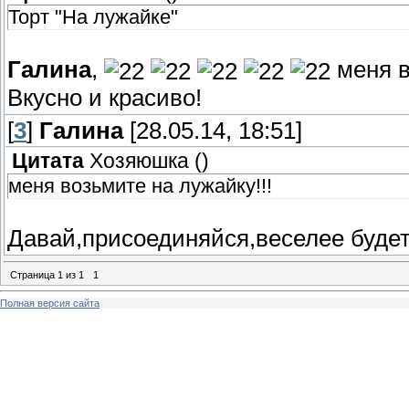
Торт "На лужайке"
Галина
,
меня в
Вкусно и красиво!
[
3
]
Галина
[28.05.14, 18:51]
Цитата
Хозяюшка
(
)
меня возьмите на лужайку!!!
Давай,присоединяйся,веселее буде
Страница
1
из
1
1
Полная версия сайта