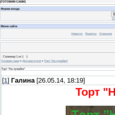
[
ГОТОВИМ САМИ
]
Форма входа
В
Ст
Меню сайта
Новости
Рецепты
Открытки
Страница
1
из
1
1
Готовим сами
»
Детская кухня
»
Торт "На лужайке"
Торт "На лужайке"
[
1
]
Галина
[26.05.14, 18:19]
Торт "