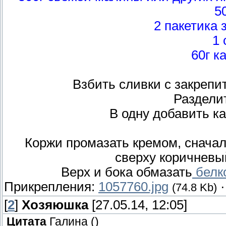
5
2 пакетика 
1 
60г к
Взбить сливки с закрепи
Разделит
В одну добавить к
Коржи промазать кремом, сначал
сверху коричневы
Верх и бока обмазать
белк
Прикрепления:
1057760.jpg
(74.8 Kb)
[
2
]
Хозяюшка
[27.05.14, 12:05]
Цитата
Галина
(
)