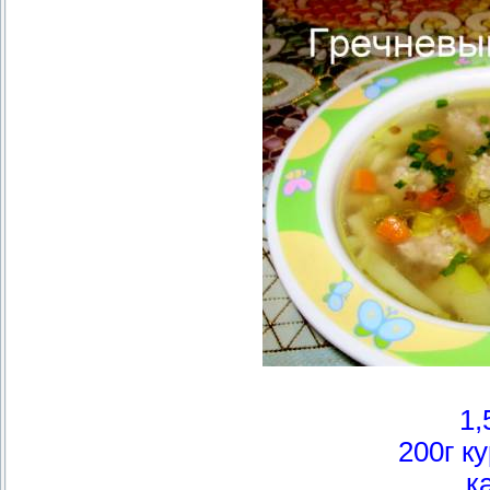
1,
200г к
к