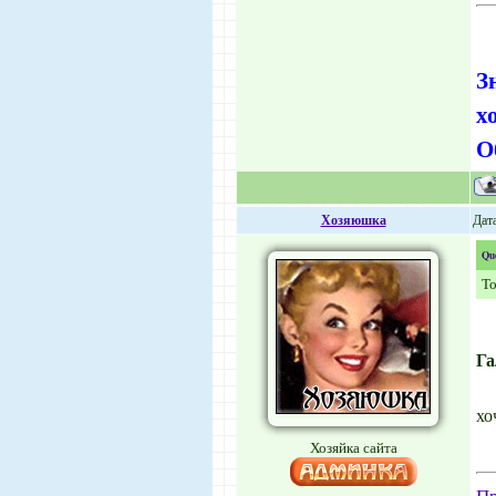
З
х
О
Хозяюшка
Дата
Qu
То
Га
хо
Хозяйка сайта
Пр