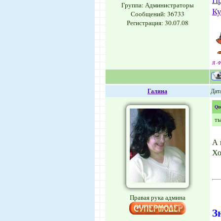
Группа: Администраторы
Ку
Сообщений:
36733
Регистрация: 30.07.08
Я -Ф
Галина
Дата
Qu
ты
А 
Хо
Правая рука админа
З