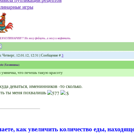
линарные игры
ЕЯ КУЛИНАРИИ!!! Но могу фейнуть...а могу и нафеячить.
: Четверг, 12.01.12, 12:31 | Сообщение #
3
ote
(
Хозяюшка
)
 умничка, что печешь такую красоту
куда деваться, именинников -то сколько.
ть ты меня похвалишь
наете, как увеличить количество еды, находящ