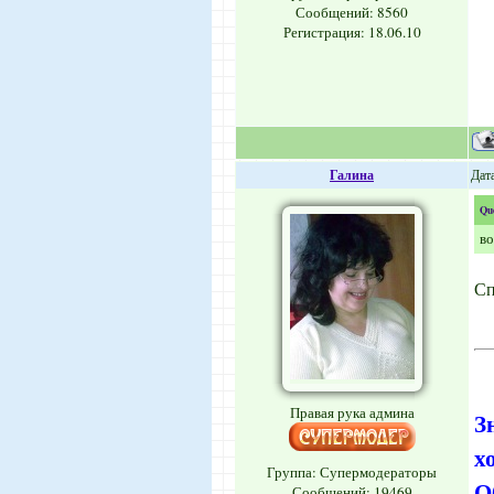
Сообщений:
8560
Регистрация: 18.06.10
Галина
Дат
Qu
во
Сп
Правая рука админа
З
х
Группа: Супермодераторы
О
Сообщений:
19469