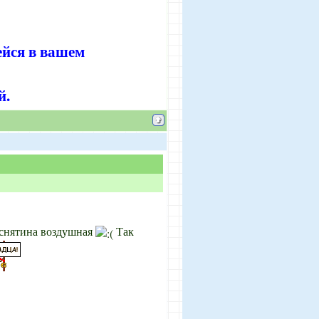
ейся в вашем
й.
снятина воздушная
Так