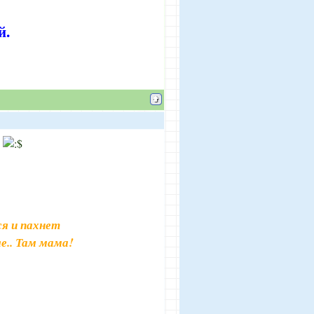
й.
я и пахнет
е.. Там мама!