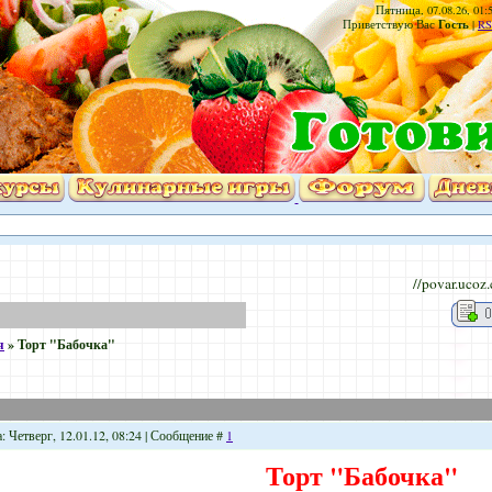
Пятница, 07.08.26, 01:
Гость
Приветствую Вас
|
RS
//povar.ucoz
я
»
Торт "Бабочка"
: Четверг, 12.01.12, 08:24 | Сообщение #
1
Торт "Бабочка"