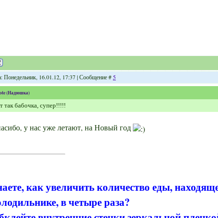
а: Понедельник, 16.01.12, 17:37 | Сообщение #
5
ote
(
Надюшка
)
т так бабочка, супер!!!!!
асибо, у нас уже летают, на Новый год
наете, как увеличить количество еды, находящ
олодильнике, в четыре раза?
бклейте внутренние стенки зеркальной пленко