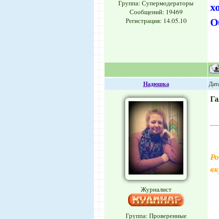
Группа: Супермодераторы
х
Сообщений:
19469
О
Регистрация: 14.05.10
Надюшка
Дат
Га
Ро
вк
Журналист
Группа: Проверенные