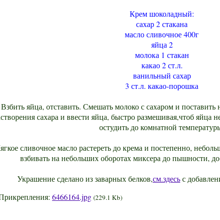
Крем шоколадный:
сахар 2 стакана
масло сливочное 400г
яйца 2
молока 1 стакан
какао 2 ст.л.
ванильный сахар
3 ст.л. какао-порошка
Взбить яйца, отставить. Смешать молоко с сахаром и поставить 
створения сахара и ввести яйца, быстро размешивая,чтоб яйца н
остудить до комнатной температур
ягкое сливочное масло растереть до крема и постепенно, небол
взбивать на небольших оборотах миксера до пышности, до
Украшение сделано из заварных белков,
см.здесь
с добавлен
Прикрепления:
6466164.jpg
(229.1 Kb)