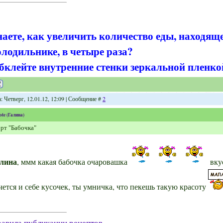
наете, как увеличить количество еды, находящ
олодильнике, в четыре раза?
бклейте внутренние стенки зеркальной пленко
: Четверг, 12.01.12, 12:09 | Сообщение #
2
ote
(
Галина
)
рт "Бабочка"
лина
, ммм какая бабочка очаровашка
вку
чется и себе кусочек, ты умничка, что пекешь такую красоту
авила публикации рецептов