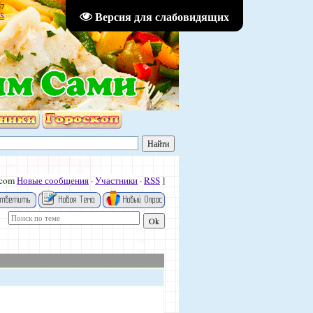
57
Версия для слабовидящих
S
.com
Новые сообщения
·
Участники
·
RSS
]