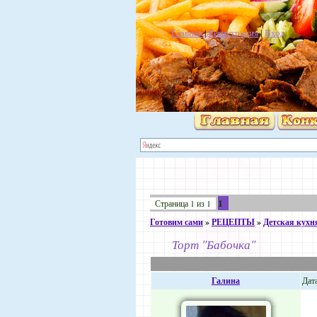
Главная
|
Регистрация
|
Вход
1
Страница
1
из
1
Готовим сами
»
РЕЦЕПТЫ
»
Детская кухн
Торт "Бабочка"
Галина
Дата