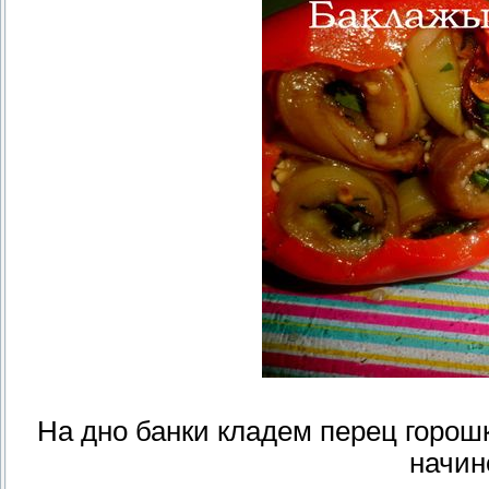
На дно банки кладем перец горош
начин