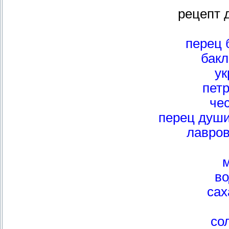
рецепт д
перец 
бак
ук
пет
чес
перец душ
лавров
во
сах
сол