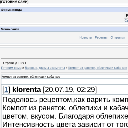
[
ГОТОВИМ САМИ
]
Форма входа
В
Ст
Меню сайта
Новости
Рецепты
Открытки
Страница
1
из
1
1
Готовим сами
»
Варенье, джемы и компоты
»
Компот из ранеток, облепихи и кабачков
Компот из ранеток, облепихи и кабачков
[
1
]
klorenta
[20.07.19, 02:29]
Поделюсь рецептом,как варить комп
Компот из ранеток, облепихи и кабач
цветом, вкусом. Благодаря облепих
Интенсивность цвета зависит от того