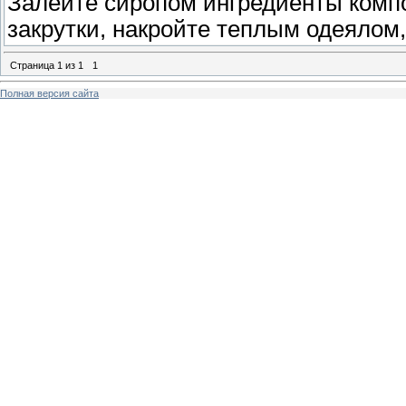
Залейте сиропом ингредиенты комп
закрутки, накройте теплым одеялом,
Страница
1
из
1
1
Полная версия сайта