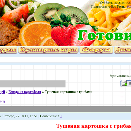
Суббота, 08.08.26, 10:
Гость
Приветствую Вас
|
RS
//povar.ucoz
щей
»
Блюда из картофеля
»
Тушеная картошка с грибами
ами
: Четверг, 27.10.11, 13:51 | Сообщение #
1
Тушеная картошка с гриба