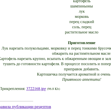
картофель
шампиньоны
лук
морковь
перец сладкий
соль, перец
растительное масло
Приготовление
Лук нарезать полукольцами, морковку и перец тонкими брусоч
обжарить на растимтельном масле
Картофель нарезать крупно, всыпать к обжаренным овощам и зали
тушить до готовности картофеля. В процессе посолить и попе
приправок добавить.
Картошечка получается ароматной и очень
Приятного аппетита!
Прикрепления:
3722168.jpg
(96.8 Kb)
авила публикации рецептов