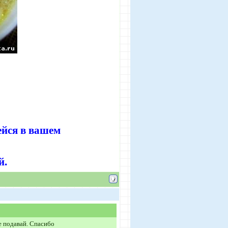
ейся в вашем
й.
е подавай. Спасибо