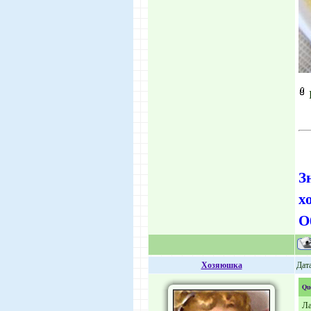
З
х
О
Хозяюшка
Дата
Qu
Ла