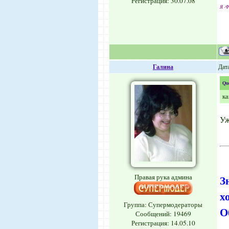
Регистрация: 30.07.08
Я -Ф
Галина
Дата
Qu
ка
Уж
Правая рука админа
З
х
Группа: Супермодераторы
О
Сообщений:
19469
Регистрация: 14.05.10