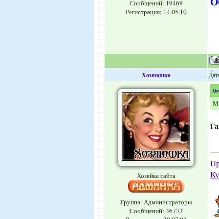
О
Сообщений:
19469
Регистрация: 14.05.10
Хозяюшка
Дата
Qu
Мм
Га
Пр
Ку
Хозяйка сайта
Группа: Администраторы
Сообщений:
36733