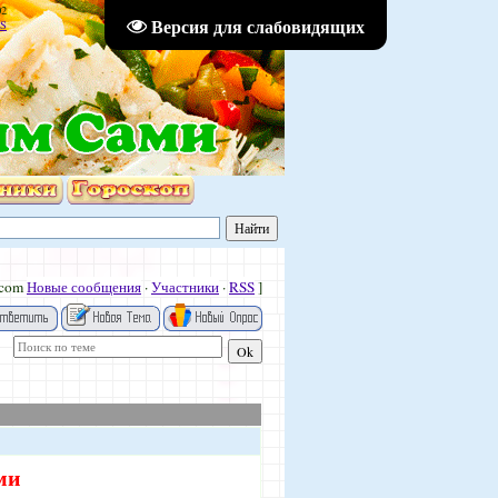
02
Версия для слабовидящих
S
.com
Новые сообщения
·
Участники
·
RSS
]
ми