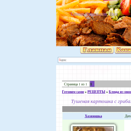
Главная
|
Регистрация
|
Вход
1
Страница
1
из
1
Готовим сами
»
РЕЦЕПТЫ
»
Блюда из ово
Тушеная картошка с гриб
Хозяюшка
Дата