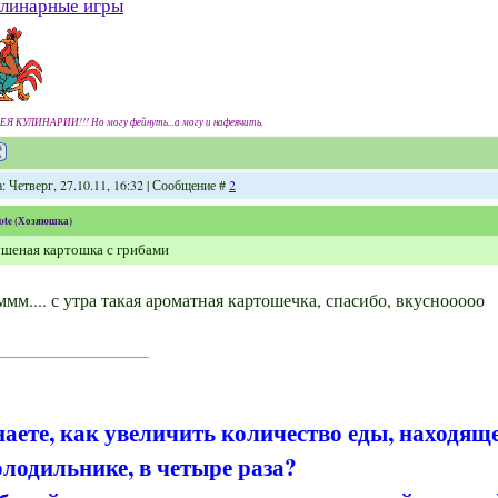
линарные игры
ЕЯ КУЛИНАРИИ!!! Но могу фейнуть...а могу и нафеячить.
: Четверг, 27.10.11, 16:32 | Сообщение #
2
ote
(
Хозяюшка
)
шеная картошка с грибами
мм.... с утра такая ароматная картошечка, спасибо, вкуснооооо
наете, как увеличить количество еды, находящ
олодильнике, в четыре раза?