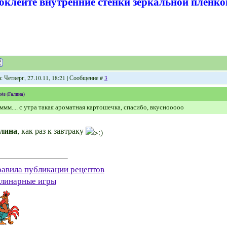
бклейте внутренние стенки зеркальной пленко
: Четверг, 27.10.11, 18:21 | Сообщение #
3
ote
(
Галина
)
мм.... с утра такая ароматная картошечка, спасибо, вкуснооооо
лина
, как раз к завтраку
авила публикации рецептов
линарные игры