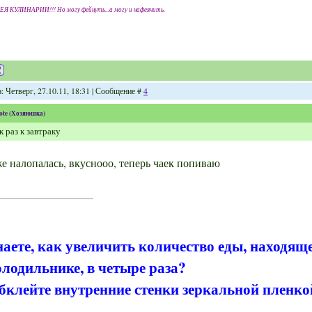
ЕЯ КУЛИНАРИИ!!! Но могу фейнуть...а могу и нафеячить.
: Четверг, 27.10.11, 18:31 | Сообщение #
4
ote
(
Хозяюшка
)
к раз к завтраку
е налопалась, вкуснооо, теперь чаек попиваю
наете, как увеличить количество еды, находящ
олодильнике, в четыре раза?
бклейте внутренние стенки зеркальной пленко