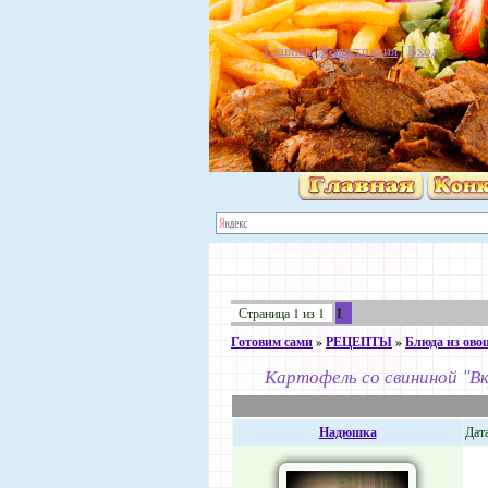
Главная
|
Регистрация
|
Вход
1
Страница
1
из
1
Готовим сами
»
РЕЦЕПТЫ
»
Блюда из ово
Картофель со свининой "Вк
Надюшка
Дата