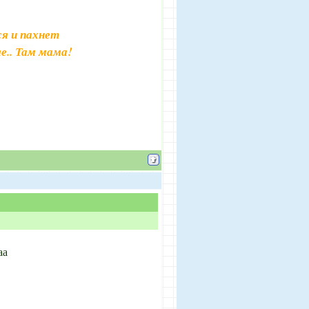
я и пахнет
е.. Там мама!
аа