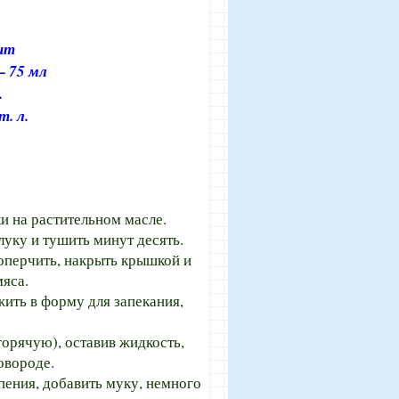
шт
— 75 мл
.
т. л.
и на растительном масле.
уку и тушить минут десять.
оперчить, накрыть крышкой и
яса.
ить в форму для запекания,
орячую), оставив жидкость,
овороде.
пения, добавить муку, немного