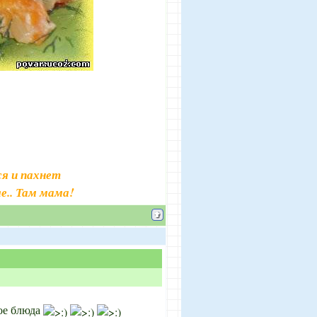
я и пахнет
е.. Там мама!
ое блюда