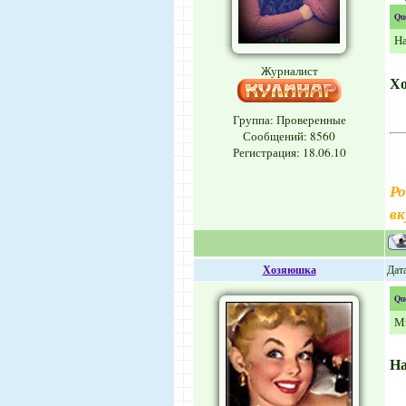
Qu
Н
Журналист
Х
Группа: Проверенные
Сообщений:
8560
Регистрация: 18.06.10
Ро
вк
Хозяюшка
Дата
Qu
Мы
Н