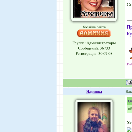
Сп
Пр
Хозяйка сайта
Ку
Группа: Администраторы
Сообщений:
36733
Регистрация: 30.07.08
Я -Ф
Надюшка
Дата
Qu
ой
Х