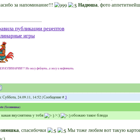
Надюша
асибо за напоминание!!!
, фото аппетитней
авила публикации рецептов
линарные игры
ЕЯ КУЛИНАРИИ!!! Но могу фейнуть...а могу и нафеячить.
: Суббота, 24.09.11, 14:52 | Сообщение #
3
ote
(
Хозяюшка
)
 какая вкуснятина у тебя
>:)
обожаю такое блюда
озяюшка
, спасибочки
Мы тоже любим вот такую картош