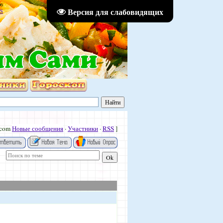
06
Версия для слабовидящих
S
.com
Новые сообщения
·
Участники
·
RSS
]