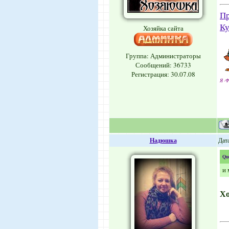
Пр
Ку
Хозяйка сайта
Группа: Администраторы
Сообщений:
36733
Регистрация: 30.07.08
Я -Ф
Надюшка
Дата
Qu
и
Х