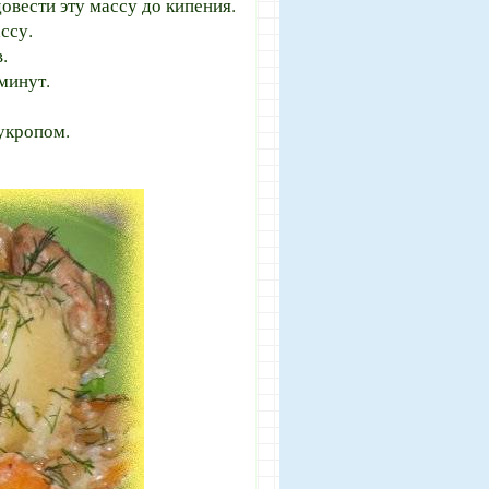
овести эту массу до кипения.
ссу.
.
минут.
укропом.