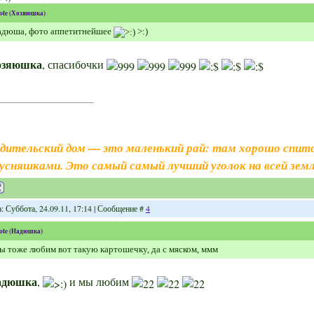
ote
(
Хозяюшка
)
адюша, фото аппетитнейшее
>:)
озяюшка
, спасибочки
дительский дом — это маленький рай: там хорошо спитс
усняшками. Это самый самый лучший уголок на всей земл
: Суббота, 24.09.11, 17:14 | Сообщение #
4
ote
(
Надюшка
)
 тоже любим вот такую картошечку, да с мяском, ммм
адюшка
,
и мы любим