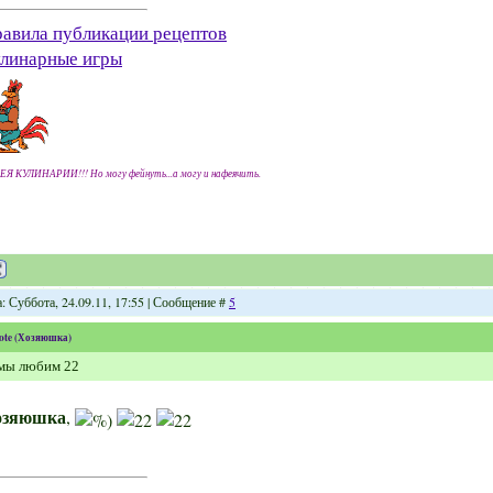
авила публикации рецептов
линарные игры
ЕЯ КУЛИНАРИИ!!! Но могу фейнуть...а могу и нафеячить.
: Суббота, 24.09.11, 17:55 | Сообщение #
5
ote
(
Хозяюшка
)
 мы любим 22
озяюшка
,