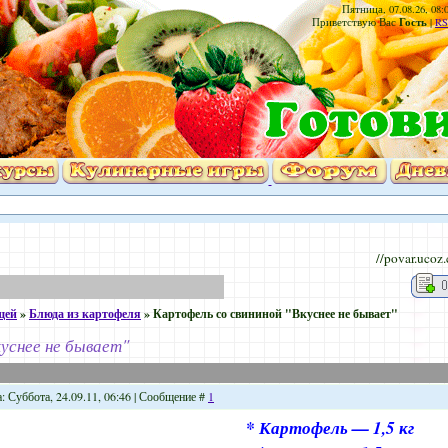
Пятница, 07.08.26, 08:
Гость
Приветствую Вас
|
RS
//povar.ucoz
щей
»
Блюда из картофеля
»
Картофель со свининой "Вкуснее не бывает"
уснее не бывает"
: Суббота, 24.09.11, 06:46 | Сообщение #
1
* Картофель — 1,5 кг