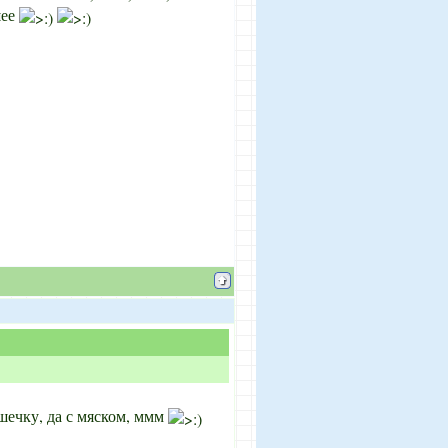
шее
ечку, да с мяском, ммм