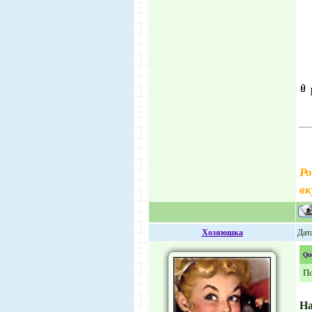
Ро
вк
Хозяюшка
Дата
Qu
По
Н