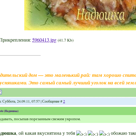
Прикрепления:
5960413.jpg
(41.7 Kb)
дительский дом — это маленький рай: там хорошо спитс
усняшками. Это самый самый лучший уголок на всей земл
: Суббота, 24.09.11, 07:57 | Сообщение #
2
ote
(
Надюшка
)
давать, посыпав порезанным свежим укропом.
адюшка
, ой какая вкуснятина у тебя
обожаю так