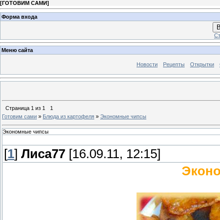
[
ГОТОВИМ САМИ
]
Форма входа
В
Ст
Меню сайта
Новости
Рецепты
Открытки
Страница
1
из
1
1
Готовим сами
»
Блюда из картофеля
»
Экономные чипсы
Экономные чипсы
[
1
]
Лиса77
[16.09.11, 12:15]
Экон