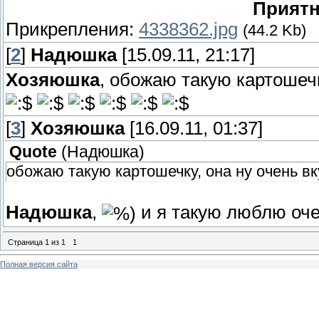
Приятн
Прикрепления:
4338362.jpg
(44.2 Kb)
[
2
]
Надюшка
[15.09.11, 21:17]
Хозяюшка
, обожаю такую картошечк
[
3
]
Хозяюшка
[16.09.11, 01:37]
Quote
(
Надюшка
)
обожаю такую картошечку, она ну очень вк
Надюшка
,
и я такую люблю оче
Страница
1
из
1
1
Полная версия сайта