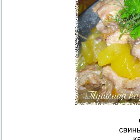
свин
к