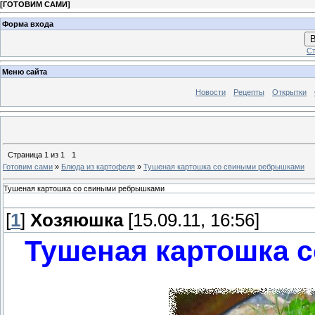
[
ГОТОВИМ САМИ
]
Форма входа
В
Ст
Меню сайта
Новости
Рецепты
Открытки
Страница
1
из
1
1
Готовим сами
»
Блюда из картофеля
»
Тушеная картошка со свиными ребрышками
Тушеная картошка со свиными ребрышками
[
1
]
Хозяюшка
[15.09.11, 16:56]
Тушеная картошка 