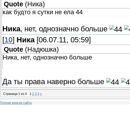
Quote
(
Ника
)
как будто я сутки не ела 44
Ника
, нет, однозначно больше
[
10
]
Ника
[06.07.11, 05:59]
Quote
(
Надюшка
)
Ника, нет, однозначно больше
Да ты права наверно больше
Страница
1
из
4
1
2
3
4
»
Полная версия сайта