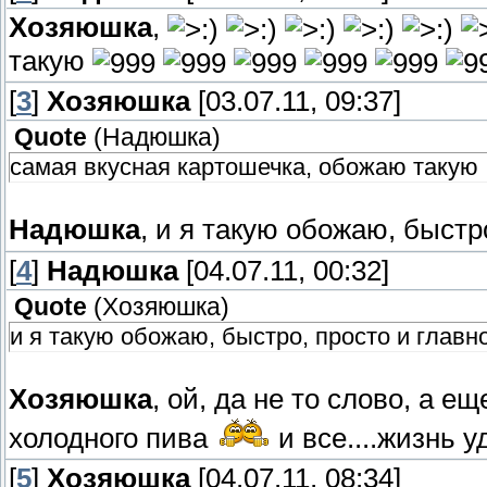
Хозяюшка
,
такую
[
3
]
Хозяюшка
[03.07.11, 09:37]
Quote
(
Надюшка
)
самая вкусная картошечка, обожаю такую
Надюшка
, и я такую обожаю, быстр
[
4
]
Надюшка
[04.07.11, 00:32]
Quote
(
Хозяюшка
)
и я такую обожаю, быстро, просто и главно
Хозяюшка
, ой, да не то слово, а е
холодного пива
и все....жизнь 
[
5
]
Хозяюшка
[04.07.11, 08:34]