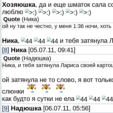
Хозяюшка
, да и еще шматок сала со
люблю
Quote
(
Ника
)
ой ну так не честно, у меня 1:36 ночи, хот
Ника
,
и тебя затянула 
[
8
]
Ника
[05.07.11, 09:41]
Quote
(
Надюшка
)
Ника, и тебя затянула Лариса своей карт
ой затянула не то слово, я вот толь
слюнки
как будто я сутки не ела
[
9
]
Надюшка
[06.07.11, 05:56]