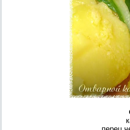
к
перец ч