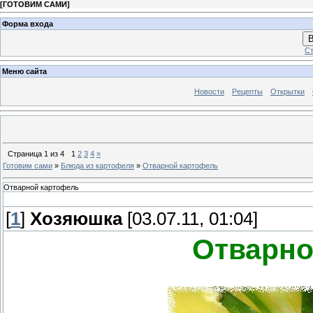
[
ГОТОВИМ САМИ
]
Форма входа
В
Ст
Меню сайта
Новости
Рецепты
Открытки
Страница
1
из
4
1
2
3
4
»
Готовим сами
»
Блюда из картофеля
»
Отварной картофель
Отварной картофель
[
1
]
Хозяюшка
[03.07.11, 01:04]
Отварно