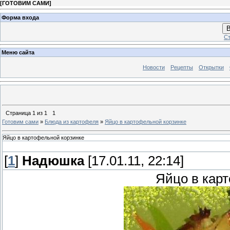
[
ГОТОВИМ САМИ
]
Форма входа
В
Ст
Меню сайта
Новости
Рецепты
Открытки
Страница
1
из
1
1
Готовим сами
»
Блюда из картофеля
»
Яйцо в картофельной корзинке
Яйцо в картофельной корзинке
[
1
]
Надюшка
[17.01.11, 22:14]
Яйцо в кар