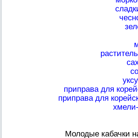
сладк
чесно
зел
раститель
сах
со
укс
приправа для корейс
приправа для корейск
хмели-
Молодые кабачки н