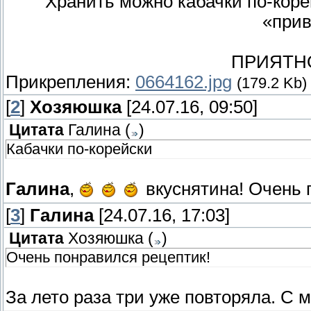
Хранить можно кабачки по-корей
«прив
ПРИЯТН
Прикрепления:
0664162.jpg
(179.2 Kb)
[
2
]
Хозяюшка
[24.07.16, 09:50]
Цитата
Галина
(
)
Кабачки по-корейски
Галина
,
вкуснятина! Очень 
[
3
]
Галина
[24.07.16, 17:03]
Цитата
Хозяюшка
(
)
Очень понравился рецептик!
За лето раза три уже повторяла. С