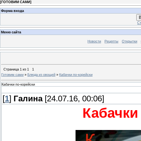
[
ГОТОВИМ САМИ
]
Форма входа
В
Ст
Меню сайта
Новости
Рецепты
Открытки
Страница
1
из
1
1
Готовим сами
»
Блюда из овощей
»
Кабачки по-корейски
Кабачки по-корейски
[
1
]
Галина
[24.07.16, 00:06]
Кабачки