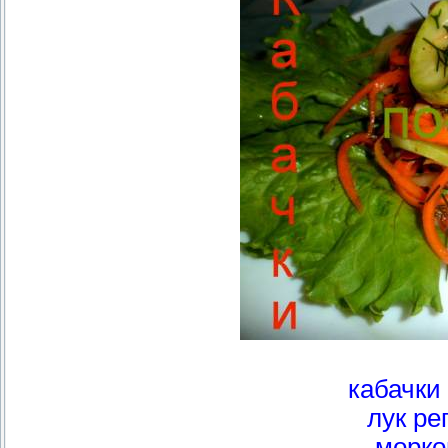
кабачки 
лук ре
морко