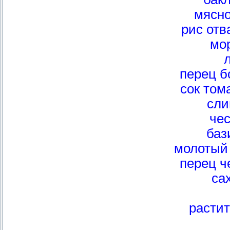
мясно
рис отв
мо
л
перец б
сок том
сли
чес
баз
молотый 
перец ч
сах
расти