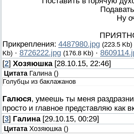
Поставить в горячую духо
Подавать
Ну о
ПРИЯТН
Прикрепления:
4487980.jpg
(223.5 Kb)
·
8726222.jpg
·
8609114.j
Kb)
(176.8 Kb)
[
2
]
Хозяюшка
[28.10.15, 22:46]
Цитата
Галина
(
)
Голубцы из баклажанов
Галюся
, умеешь ты меня раздразн
просто и главное представляю как вк
[
3
]
Галина
[29.10.15, 00:29]
Цитата
Хозяюшка
(
)