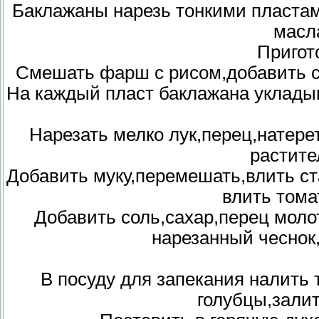
Баклажаны нарезь тонкими пластам
масл
Пригот
Смешать фарш с рисом,добавить с
На каждый пласт баклажана уклады
Нарезать мелко лук,перец,натере
растит
Добавить муку,перемешать,влить ст
влить тома
Добавить соль,сахар,перец моло
нарезанный чеснок
В посуду для запекания налить 
голубцы,зали