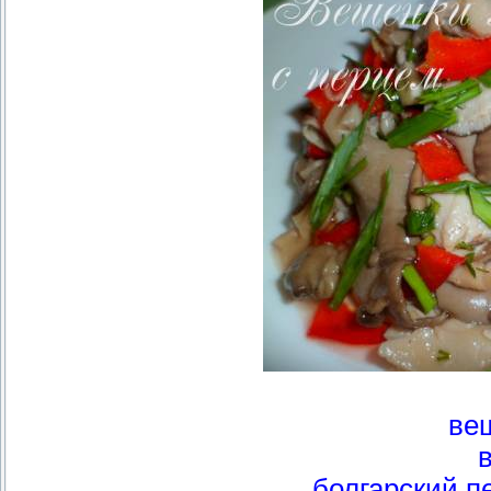
ве
в
болгарский п