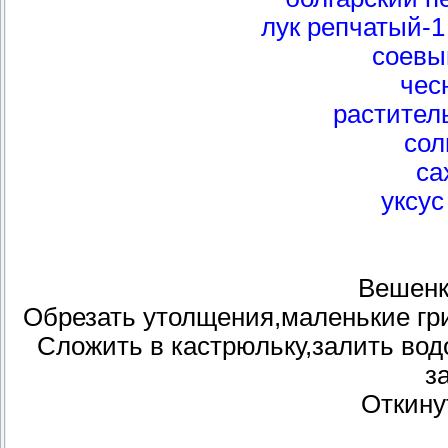
лук репчатый-1
соевый
чесн
растител
соль
са
уксус
Вешенк
Обрезать утолщения,маленькие гри
Сложить в кастрюльку,залить вод
з
Откину