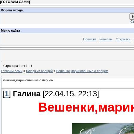
[
ГОТОВИМ САМИ
]
Форма входа
В
Ст
Меню сайта
Новости
Рецепты
Открытки
Страница
1
из
1
1
Готовим сами
»
Блюда из овощей
»
Вешенки,маринованные с перцем
Вешенки,маринованные с перцем
[
1
]
Галина
[22.04.15, 22:13]
Вешенки,мари