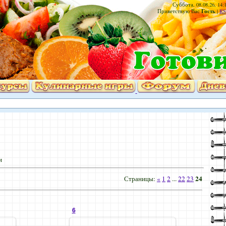
Суббота, 08.08.26, 14:
Гость
Приветствую Вас
|
RS
и
24
Страницы
:
«
1
2
...
22
23
6