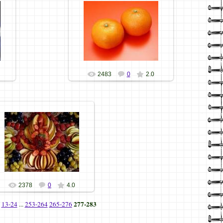
07.11.09
Хозяюшка
2483
0
2.0
07.11.09
Хозяюшка
2378
0
4.0
277-283
13-24
...
253-264
265-276