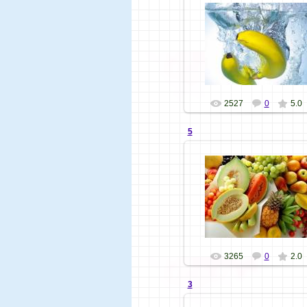
07.11.09
Хозяюшка
2527
0
5.0
5
07.11.09
Хозяюшка
3265
0
2.0
3