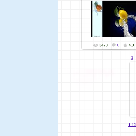
07.11.09
Хозяюшка
3473
0
4.0
1
1-12