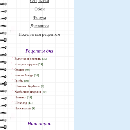
Открытки
Обои
Форум
Дневники
Поделиться рецептом
Рецепты дня
Выпечка и десерты
[76]
Ягоды и фрукты
[74]
Овощи
[30]
Разные блюда
[30]
Грибы
[10]
Шашлык, барбекю
[9]
Колбасные изделия
[20]
Напитки
[14]
Шоколад
[12]
Пасхальные
[8]
Наш опрос