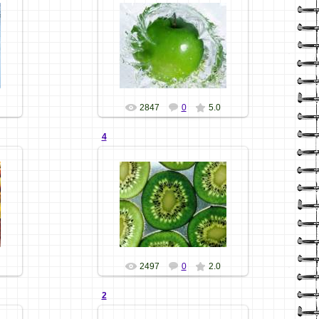
07.11.09
Хозяюшка
2847
0
5.0
4
07.11.09
Хозяюшка
2497
0
2.0
2