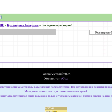
ХНЕ
»
Кулинарная болтушка
»
Вы ходите в ресторан?
Готовим сами©2026
Хостинг от
uCoz
ветственности за материалы размещенные пользователями. Все фотографии и рецепты принад
Материалы даны только для ознакомительных целей.
репечатка материалов сайта возможно только с указанием активной прямой ссылки на наш 