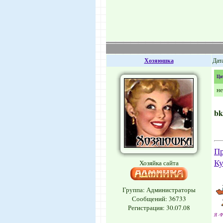
Хозяюшка
Дата
Ци
не
bk
Пр
Ку
Хозяйка сайта
Группа: Администраторы
Сообщений:
36733
Регистрация: 30.07.08
Я -Ф