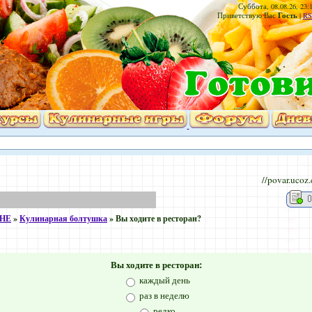
Суббота, 08.08.26, 23:
Гость
Приветствую Вас
|
RS
//povar.ucoz
ХНЕ
»
Кулинарная болтушка
»
Вы ходите в ресторан?
Вы ходите в ресторан:
каждый день
раз в неделю
редко