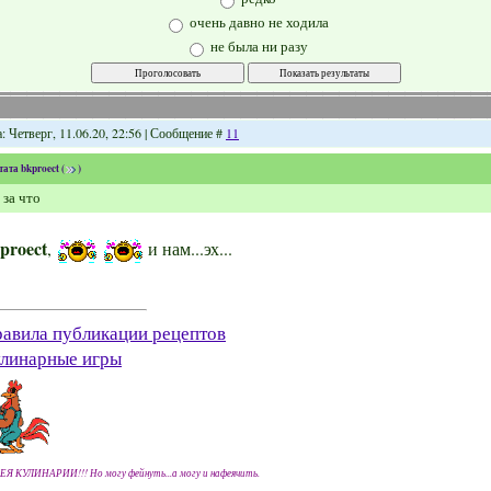
очень давно не ходила
не была ни разу
: Четверг, 11.06.20, 22:56 | Сообщение #
11
тата
bkproect
(
)
 за что
proect
,
и нам...эх...
авила публикации рецептов
линарные игры
ЕЯ КУЛИНАРИИ!!! Но могу фейнуть...а могу и нафеячить.