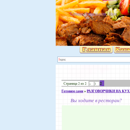
Главная
|
Регистрация
|
Вход
2
Страница
2
из
2
«
1
Готовим сами
»
РАЗГОВОРЧИКИ НА КУ
Вы ходите в ресторан?