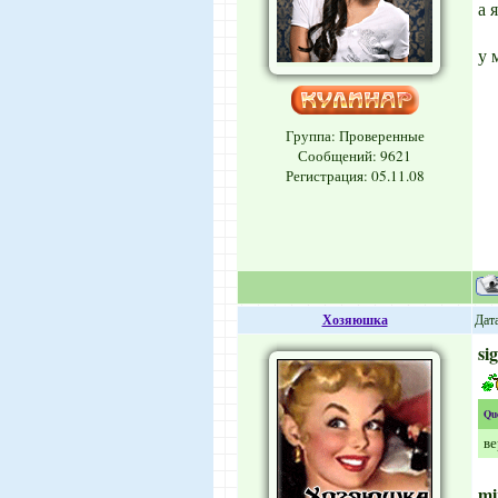
а 
у 
Группа: Проверенные
Сообщений:
9621
Регистрация: 05.11.08
Хозяюшка
Дата
si
Qu
ве
mi