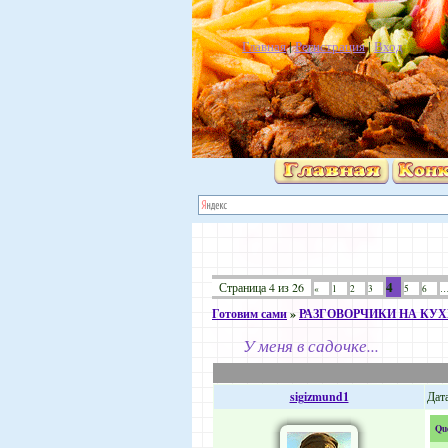
Главная
|
Регистрация
|
Вход
4
Страница
4
из
26
«
1
2
3
5
6
Готовим сами
»
РАЗГОВОРЧИКИ НА КУ
У меня в садочке...
sigizmund1
Дата
Qu