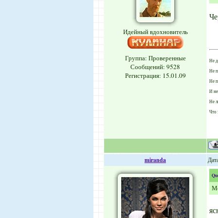
Че
Идейный вдохновитель
Группа: Проверенные
Не д
Сообщений:
9528
Не п
Регистрация: 15.01.09
Не п
И не
Не л
Что 
miranda
Дата
Qu
Мо
яс