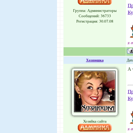
Пр
Группа: Администраторы
Ку
Сообщений:
36733
Регистрация: 30.07.08
Я -Ф
Хозяюшка
Дата
А 
Пр
Ку
Хозяйка сайта
Я -Ф