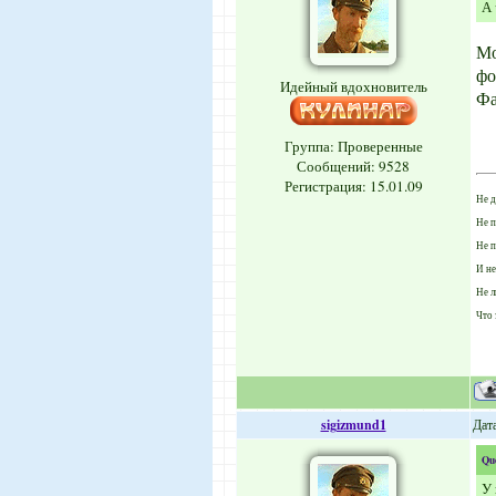
А 
Мо
фо
Идейный вдохновитель
Фа
Группа: Проверенные
Сообщений:
9528
Регистрация: 15.01.09
Не д
Не п
Не п
И не
Не л
Что 
sigizmund1
Дата
Qu
У 