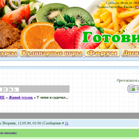
Суббота, 08.08.26, 09:
Гость
Приветствую Вас
|
RS
//povar.ucoz
…
25
26
»
ХНЕ
»
Живой уголок
»
У меня в садочке...
: Вторник, 12.05.09, 03:50 | Сообщение #
31
ote
(
miranda
)