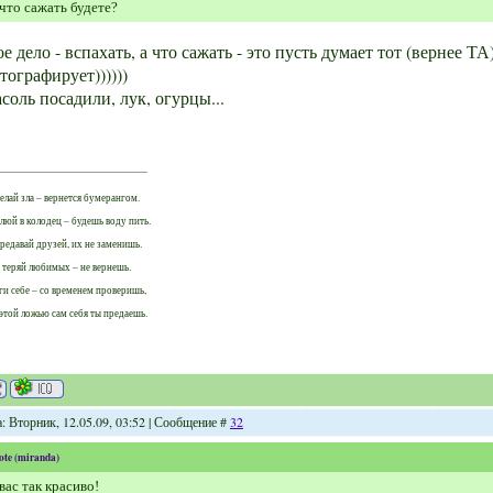
что сажать будете?
е дело - вспахать, а что сажать - это пусть думает тот (вернее Т
тографирует))))))
соль посадили, лук, огурцы...
елай зла – вернется бумерангом.
люй в колодец – будешь воду пить.
редавай друзей, их не заменишь.
 теряй любимых – не вернешь.
ги себе – со временем проверишь,
этой ложью сам себя ты предаешь.
: Вторник, 12.05.09, 03:52 | Сообщение #
32
ote
(
miranda
)
вас так красиво!