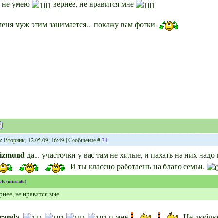
я не умею
вернее, не нравится мне
меня муж этим занимается... покажу вам фотки
: Вторник, 12.05.09, 16:49 | Сообщение #
34
gizmund
да... участочки у вас там не хилые, и пахать на них надо 
И ты классно работаешь на благо семьи.
ote
(
miranda
)
рнее, не нравится мне
randa
,
и мне
Не люблю я