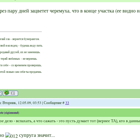
рез пару дней зацветет черемуха, что в конце участка (ее видно н
елай зла – вернется бумерангом.
люй в колодец – будешь воду пить.
редавай друзей, их не заменишь.
 теряй любимых – не вернешь.
ги себе – со временем проверишь,
этой ложью сам себя ты предаешь.
: Вторник, 12.05.09, 03:53 | Сообщение #
33
ote
(
sigizmund
)
е дело - вспахать, а что сажать - это пусть думает тот (вернее ТА), кто в данн
но
супруга значит...