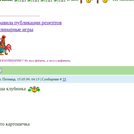
авила публикации рецептов
линарные игры
ЕЯ КУЛИНАРИИ!!! Но могу фейнуть...а могу и нафеячить.
: Пятница, 15.05.09, 04:15 | Сообщение #
35
ша клубника
это картошечка