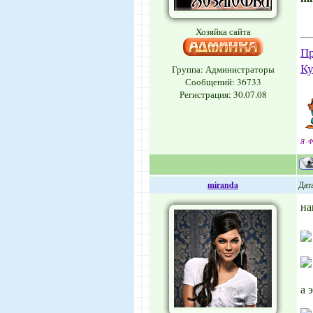
Хозяйка сайта
Пр
Ку
Группа: Администраторы
Сообщений:
36733
Регистрация: 30.07.08
Я -Ф
miranda
Дата
на
а 