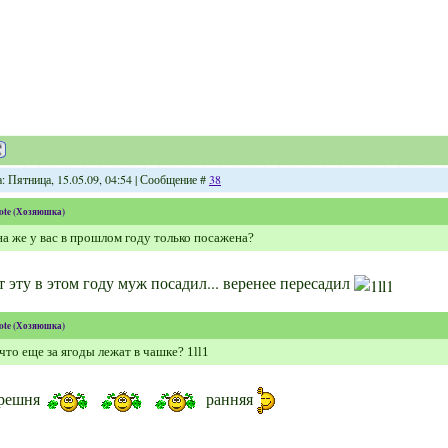
: Пятница, 15.05.09, 04:54 | Сообщение #
38
ote
(
Хозяюшка
)
а же у вас в прошлом году только посажена?
т эту в этом году муж посадил... веренее пересадил
ote
(
Хозяюшка
)
что еще за ягоды лежат в чашке? 1ll1
решня
ранняя