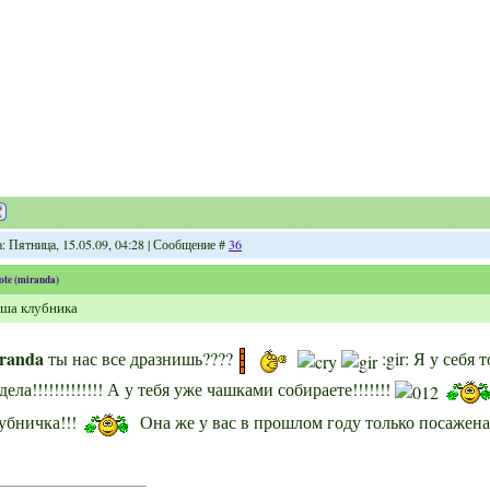
: Пятница, 15.05.09, 04:28 | Сообщение #
36
ote
(
miranda
)
ша клубника
randa
ты нас все дразнишь????
:gir: Я у себя
дела!!!!!!!!!!!!! А у тебя уже чашками собираете!!!!!!!
убничка!!!
Она же у вас в прошлом году только посажена