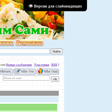
42
Версия для слабовидящих
S
.com
Новые сообщения
·
Участники
·
RSS
]