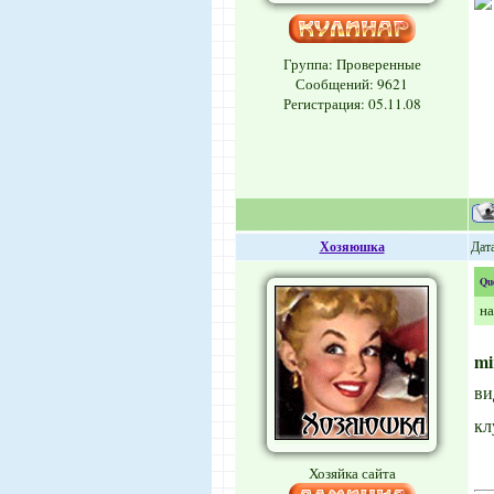
Группа: Проверенные
Сообщений:
9621
Регистрация: 05.11.08
Хозяюшка
Дата
Qu
на
mi
ви
кл
Хозяйка сайта