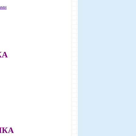
ами
КА
ЧКА