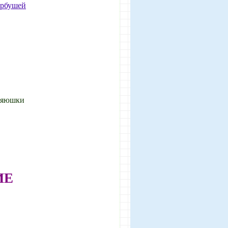
орбушей
озяюшки
ИЕ