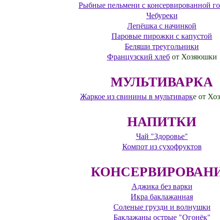
Рыбные пельмени с консервированной г
Чебуреки
Лепёшка с начинкой
Паровые пирожки с капустой
Беляши треугольники
Французский хлеб
от Хозяюшки
МУЛЬТИВАРКА
Жаркое из свинины в мультиварк
е от Х
НАПИТКИ
Чай "Здоровье"
Компот из сухофруктов
КОНСЕРВИРОВАН
Аджика без варки
Икра баклажанная
Соленые грузди и волнушки
Баклажаны острые "Огонёк"