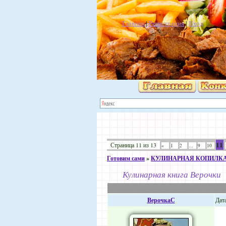
Главная
|
Регистрация
|
Вход
11
Страница
11
из
13
«
1
2
…
9
10
Готовим сами
»
КУЛИНАРНАЯ КОПИЛК
Кулинарная книга Верочки
ВерочкаС
Дата