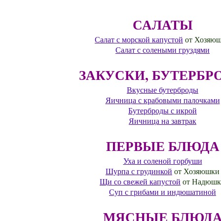
САЛАТЫ
Салат с морской капустой
от Хозяю
Салат с солеными груздями
ЗАКУСКИ, БУТЕРБР
Вкусные бутерброды
Яичница с крабовыми палочками
Бутерброды с икрой
Яичница на завтрак
ПЕРВЫЕ БЛЮДА
Уха и соленой горбуши
Шурпа с грудинкой
от Хозяюшки
Щи со свежей капустой
от Надюшк
Суп с грибами и индюшатиной
МЯСНЫЕ БЛЮД