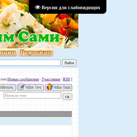
53
Версия для слабовидящих
S
.com
Новые сообщения
·
Участники
·
RSS
]