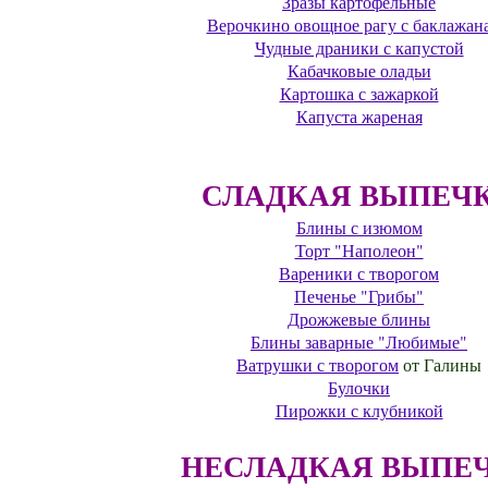
Зразы картофельные
Верочкино овощное рагу с баклажан
Чудные драники с капустой
Кабачковые оладьи
Картошка с зажаркой
Капуста жареная
СЛАДКАЯ ВЫПЕЧ
Блины с изюмом
Торт "Наполеон"
Вареники с творогом
Печенье "Грибы"
Дрожжевые блины
Блины заварные "Любимые"
Ватрушки с творогом
от Галины
Булочки
Пирожки с клубникой
НЕСЛАДКАЯ ВЫПЕ