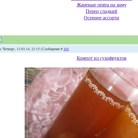
Жареные опята на зиму
Перец сладкий
Осеннее ассорти
: Четверг, 13.03.14, 21:15 | Сообщение #
101
Компот из сухофруктов