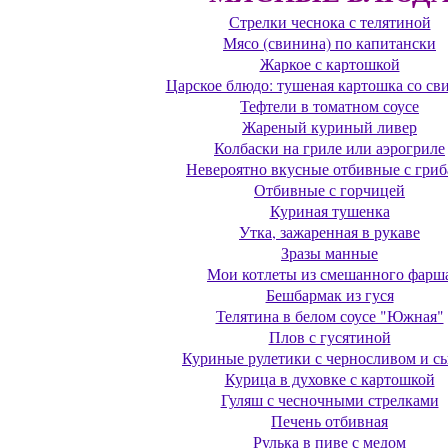
Стрелки чеснока с телятиной
Мясо (свинина) по капитански
Жаркое с картошкой
Царское блюдо: тушеная картошка со св
Тефтели в томатном соусе
Жареный куриный ливер
Колбаски на гриле или аэрогриле
Невероятно вкусные отбивные с гри
Отбивные с горчицей
Куриная тушенка
Утка, зажаренная в рукаве
Зразы манные
Мои котлеты из смешанного фарш
Бешбармак из гуся
Телятина в белом соусе "Южная"
Плов с гусятиной
Куриные рулетики с черносливом и с
Курица в духовке с картошкой
Гуляш с чесночными стрелками
Печень отбивная
Рулька в пиве с медом