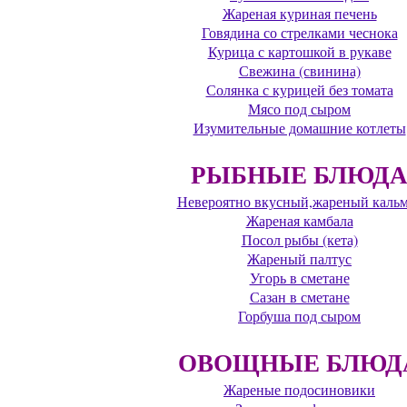
Жареная куриная печень
Говядина со стрелками чеснока
Курица с картошкой в рукаве
Свежина (свинина)
Солянка с курицей без томата
Мясо под сыром
Изумительные домашние котлеты
РЫБНЫЕ БЛЮД
Невероятно вкусный,жареный каль
Жареная камбала
Посол рыбы (кета)
Жареный палтус
Угорь в сметане
Сазан в сметане
Горбуша под сыром
ОВОЩНЫЕ БЛЮД
Жареные подосиновики