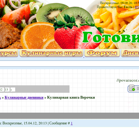
Воскресенье, 09.08.26, 18:
Гость
Приветствую Вас
|
RS
//povar.ucoz
12
13
»
А
»
Кулинарные дневники
»
Кулинарная книга Верочки
: Воскресенье, 15.04.12, 20:13 | Сообщение #
1