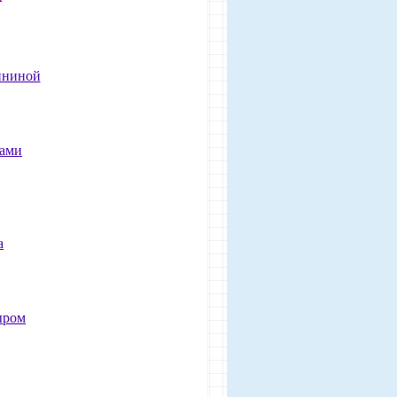
ининой
бами
а
ыром